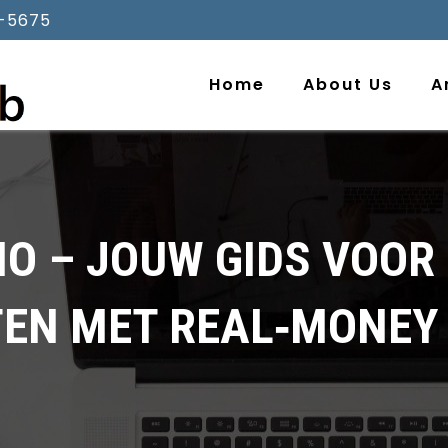
-5675
Home
About Us
A
O – JOUW GIDS VOOR 
EN MET REAL‑MONEY