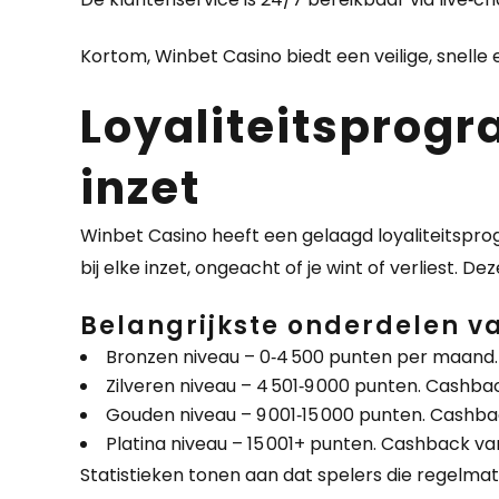
Kortom, Winbet Casino biedt een veilige, snelle
Loyaliteitsprogr
inzet
Winbet Casino heeft een gelaagd loyaliteitspro
bij elke inzet, ongeacht of je wint of verliest. D
Belangrijkste onderdelen 
Bronzen niveau – 0‑4 500 punten per maand. 
Zilveren niveau – 4 501‑9 000 punten. Cashback 
Gouden niveau – 9 001‑15 000 punten. Cashbac
Platina niveau – 15 001+ punten. Cashback va
Statistieken tonen aan dat spelers die regelmat