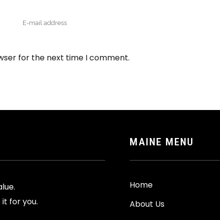
wser for the next time I comment.
MAINE MENU
Home
alue.
it for you.
About Us