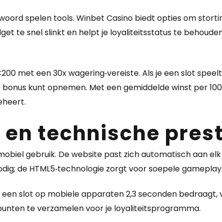
oord spelen tools. Winbet Casino biedt opties om stortings
et te snel slinkt en helpt je loyaliteitsstatus te behouden
200 met een 30x wagering‑vereiste. Als je een slot speel
de bonus kunt opnemen. Met een gemiddelde winst per 100
eheert.
 en technische pres
 mobiel gebruik. De website past zich automatisch aan el
nodig; de HTML5‑technologie zorgt voor soepele gameplay e
or een slot op mobiele apparaten 2,3 seconden bedraagt, 
punten te verzamelen voor je loyaliteitsprogramma.