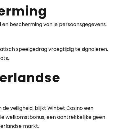
herming
pel en bescherming van je persoonsgegevens.
tisch speelgedrag vroegtijdig te signaleren.
ots.
derlandse
e veiligheid, blijkt Winbet Casino een
ale welkomstbonus, een aantrekkelijke geen
derlandse markt.