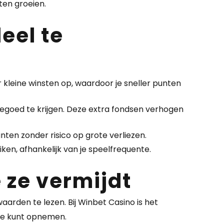
ten groeien.
eel te
r kleine winsten op, waardoor je sneller punten
goed te krijgen. Deze extra fondsen verhogen
nten zonder risico op grote verliezen.
en, afhankelijk van je speelfrequente.
 ze vermijdt
rden te lezen. Bij Winbet Casino is het
 je kunt opnemen.