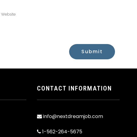
CONTACT INFORMATION
info@nextdreamjob.com
1-562-264-5675