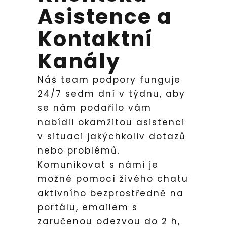
Asistence a
Kontaktní
Kanály
Náš team podpory funguje
24/7 sedm dní v týdnu, aby
se nám podařilo vám
nabídli okamžitou asistenci
v situaci jakýchkoliv dotazů
nebo problémů.
Komunikovat s námi je
možné pomocí živého chatu
aktivního bezprostředně na
portálu, emailem s
zaručenou odezvou do 2 h,