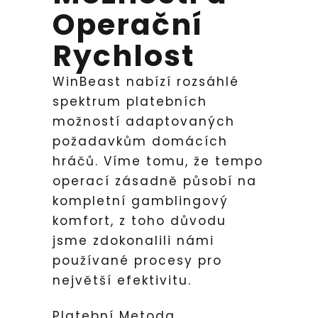
Operační
Rychlost
WinBeast nabízí rozsáhlé
spektrum platebních
možností adaptovaných
požadavkům domácích
hráčů. Víme tomu, že tempo
operací zásadně působí na
kompletní gamblingový
komfort, z toho důvodu
jsme zdokonalili námi
používané procesy pro
největší efektivitu.
Platební Metoda