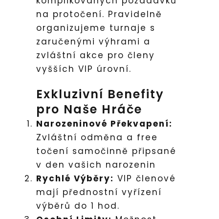
komplikovaných požadavků
na protočení. Pravidelně
organizujeme turnaje s
zaručenými výhrami a
zvláštní akce pro členy
vyšších VIP úrovní.
Exkluzivní Benefity
pro Naše Hráče
Narozeninové Překvapení:
Zvláštní odměna a free
točení samočinně připsané
v den vašich narozenin
Rychlé Výběry:
VIP členové
mají přednostní vyřízení
výběrů do 1 hod.