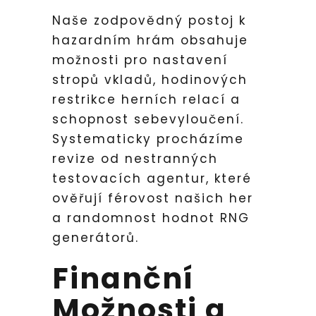
Naše zodpovědný postoj k
hazardním hrám obsahuje
možnosti pro nastavení
stropů vkladů, hodinových
restrikce herních relací a
schopnost sebevyloučení.
Systematicky procházíme
revize od nestranných
testovacích agentur, které
ověřují férovost našich her
a randomnost hodnot RNG
generátorů.
Finanční
Možnosti a