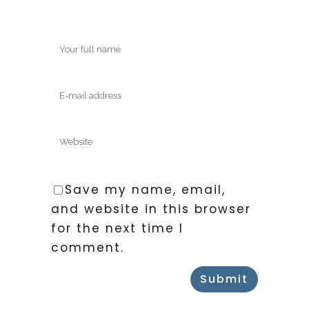
Save my name, email,
and website in this browser
for the next time I
comment.