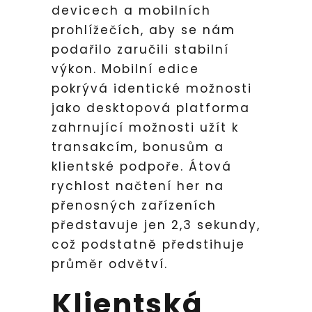
devicech a mobilních
prohlížečích, aby se nám
podařilo zaručili stabilní
výkon. Mobilní edice
pokrývá identické možnosti
jako desktopová platforma
zahrnující možnosti užít k
transakcím, bonusům a
klientské podpoře. Átová
rychlost načtení her na
přenosných zařízeních
představuje jen 2,3 sekundy,
což podstatně předstihuje
průměr odvětví.
Klientská