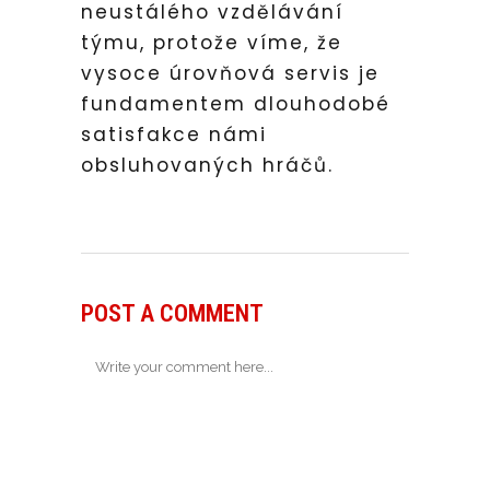
neustálého vzdělávání
týmu, protože víme, že
vysoce úrovňová servis je
fundamentem dlouhodobé
satisfakce námi
obsluhovaných hráčů.
POST A COMMENT