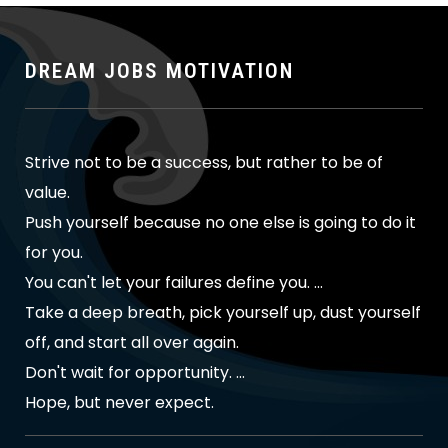
DREAM JOBS MOTIVATION
Strive not to be a success, but rather to be of
value.
Push yourself because no one else is going to do it
for you.
You can't let your failures define you. ...
Take a deep breath, pick yourself up, dust yourself
off, and start all over again.
Don't wait for opportunity. ...
Hope, but never expect.