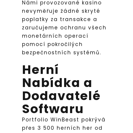
Námi provozované kasino
nevyměřuje žádné skryté
poplatky za transakce a
zaručujeme ochranu všech
monetárních operací
pomocí pokročilých
bezpečnostních systémů.
Herní
Nabídka a
Dodavatelé
Softwaru
Portfolio WinBeast pokrývá
přes 3 500 herních her od