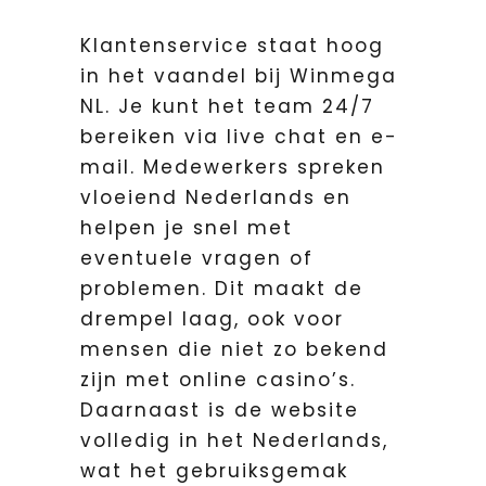
Klantenservice staat hoog
in het vaandel bij Winmega
NL. Je kunt het team 24/7
bereiken via live chat en e-
mail. Medewerkers spreken
vloeiend Nederlands en
helpen je snel met
eventuele vragen of
problemen. Dit maakt de
drempel laag, ook voor
mensen die niet zo bekend
zijn met online casino’s.
Daarnaast is de website
volledig in het Nederlands,
wat het gebruiksgemak