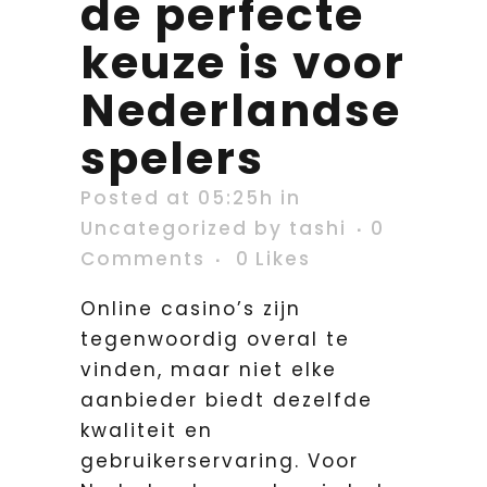
de perfecte
keuze is voor
Nederlandse
spelers
Posted at 05:25h
in
Uncategorized
by
tashi
0
Comments
0
Likes
Online casino’s zijn
tegenwoordig overal te
vinden, maar niet elke
aanbieder biedt dezelfde
kwaliteit en
gebruikerservaring. Voor