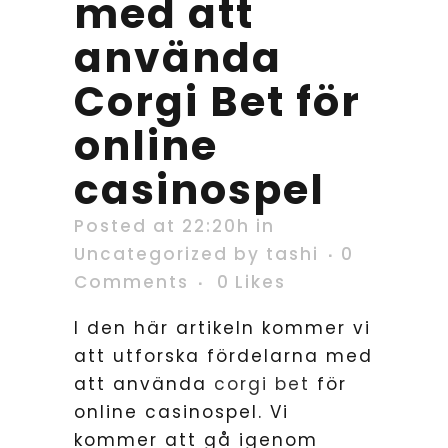
med att
använda
Corgi Bet för
online
casinospel
Posted at 22:20h
in
Uncategorized
by
tashi
0
Comments
0
Likes
I den här artikeln kommer vi
att utforska fördelarna med
att använda
corgi bet
för
online casinospel. Vi
kommer att gå igenom