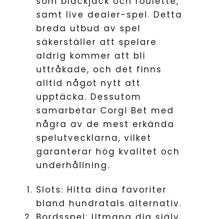
som blackjack och roulette,
samt live dealer-spel. Detta
breda utbud av spel
säkerställer att spelare
aldrig kommer att bli
uttråkade, och det finns
alltid något nytt att
upptäcka. Dessutom
samarbetar Corgi Bet med
några av de mest erkända
spelutvecklarna, vilket
garanterar hög kvalitet och
underhållning.
Slots: Hitta dina favoriter
bland hundratals alternativ.
Bordsspel: Utmana dig själv