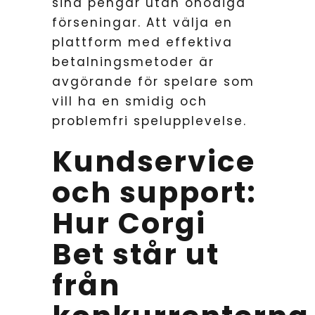
sina pengar utan onödiga
förseningar. Att välja en
plattform med effektiva
betalningsmetoder är
avgörande för spelare som
vill ha en smidig och
problemfri spelupplevelse.
Kundservice
och support:
Hur Corgi
Bet står ut
från