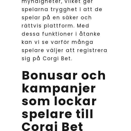
myndigheter, vilket ger
spelarna trygghet i att de
spelar på en säker och
rättvis plattform. Med
dessa funktioner i åtanke
kan vi se varför många
spelare väljer att registrera
sig på Corgi Bet.
Bonusar och
kampanjer
som lockar
spelare till
Corgi Bet