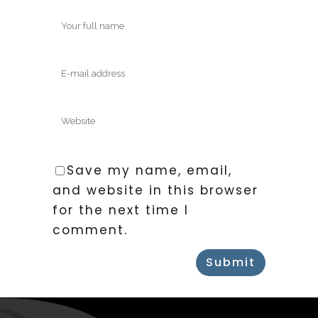
Save my name, email,
and website in this browser
for the next time I
comment.