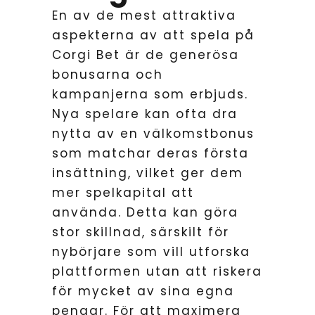
En av de mest attraktiva
aspekterna av att spela på
Corgi Bet är de generösa
bonusarna och
kampanjerna som erbjuds.
Nya spelare kan ofta dra
nytta av en välkomstbonus
som matchar deras första
insättning, vilket ger dem
mer spelkapital att
använda. Detta kan göra
stor skillnad, särskilt för
nybörjare som vill utforska
plattformen utan att riskera
för mycket av sina egna
pengar. För att maximera