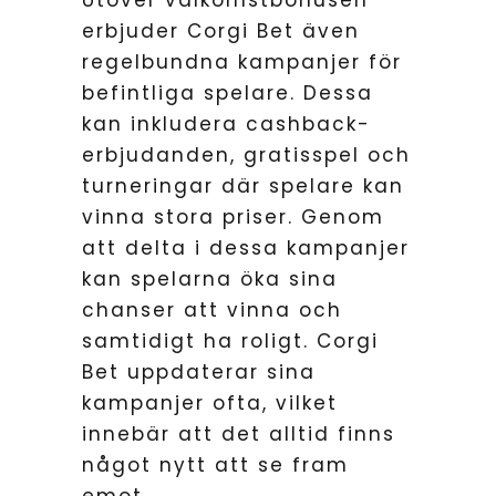
erbjuder Corgi Bet även
regelbundna kampanjer för
befintliga spelare. Dessa
kan inkludera cashback-
erbjudanden, gratisspel och
turneringar där spelare kan
vinna stora priser. Genom
att delta i dessa kampanjer
kan spelarna öka sina
chanser att vinna och
samtidigt ha roligt. Corgi
Bet uppdaterar sina
kampanjer ofta, vilket
innebär att det alltid finns
något nytt att se fram
emot.