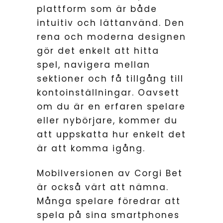
plattform som är både
intuitiv och lättanvänd. Den
rena och moderna designen
gör det enkelt att hitta
spel, navigera mellan
sektioner och få tillgång till
kontoinställningar. Oavsett
om du är en erfaren spelare
eller nybörjare, kommer du
att uppskatta hur enkelt det
är att komma igång.
Mobilversionen av Corgi Bet
är också värt att nämna.
Många spelare föredrar att
spela på sina smartphones