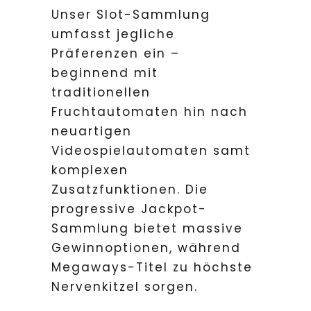
Unser Slot-Sammlung
umfasst jegliche
Präferenzen ein –
beginnend mit
traditionellen
Fruchtautomaten hin nach
neuartigen
Videospielautomaten samt
komplexen
Zusatzfunktionen. Die
progressive Jackpot-
Sammlung bietet massive
Gewinnoptionen, während
Megaways-Titel zu höchste
Nervenkitzel sorgen.