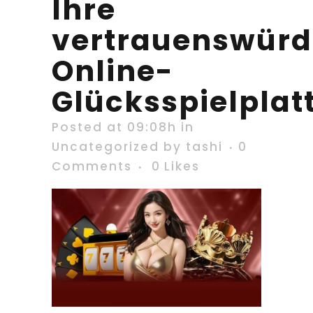
Ihre
vertrauenswürd
Online-
Glücksspielplat
Posted at 09:08h
in
Uncategorized
by
tashi
0
Comments
0
Likes