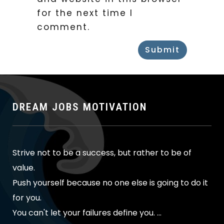
for the next time I
comment.
DREAM JOBS MOTIVATION
Strive not to be a success, but rather to be of
value.
Push yourself because no one else is going to do it
for you.
You can't let your failures define you. ...