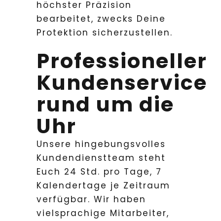
höchster Präzision
bearbeitet, zwecks Deine
Protektion sicherzustellen.
Professioneller
Kundenservice
rund um die
Uhr
Unsere hingebungsvolles
Kundendienstteam steht
Euch 24 Std. pro Tage, 7
Kalendertage je Zeitraum
verfügbar. Wir haben
vielsprachige Mitarbeiter,