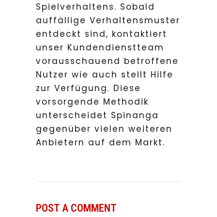
Spielverhaltens. Sobald
auffällige Verhaltensmuster
entdeckt sind, kontaktiert
unser Kundendienstteam
vorausschauend betroffene
Nutzer wie auch stellt Hilfe
zur Verfügung. Diese
vorsorgende Methodik
unterscheidet Spinanga
gegenüber vielen weiteren
Anbietern auf dem Markt.
POST A COMMENT