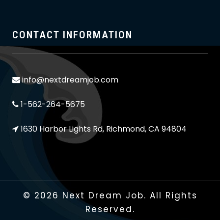
CONTACT INFORMATION
info@nextdreamjob.com
1-562-264-5675
1630 Harbor Lights Rd, Richmond, CA 94804
© 2026 Next Dream Job. All Rights
Reserved.