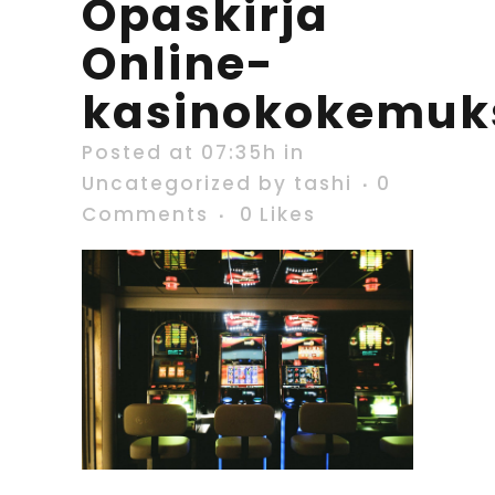
Opaskirja
Online-
kasinokokemuk
Posted at 07:35h
in
Uncategorized
by
tashi
0
Comments
0
Likes