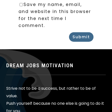
Save my name, email,
and website in this browser
for the next time I
comment.
DREAM JOBS MOTIVATION
Strive not to be a success, but rather to be of
value.
Push yourself because no one else is going to do it
for you.