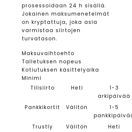
prosessoidaan 24 h sisällä.
Jokainen maksumenetelmät
on kryptattuja, joka asia
varmistaa siirtojen
turvatason.
Maksuvaihtoehto
Talletuksen nopeus
Kotiutuksen käsittelyaika
Minimi
Tilisiirto
Heti
1-3
arkipäivää
Pankkikortit
Välitön
1-5
pankkipäivä
Trustly
Välitön
Heti