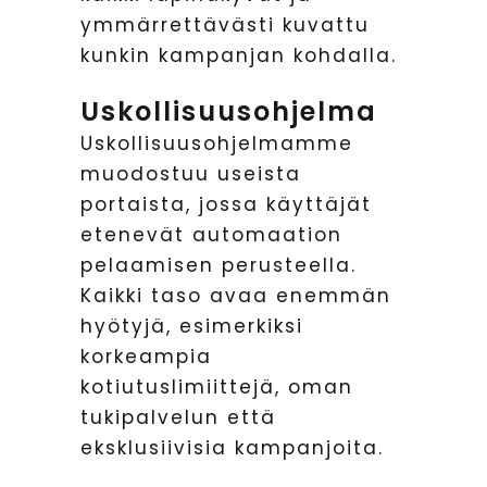
ymmärrettävästi kuvattu
kunkin kampanjan kohdalla.
Uskollisuusohjelma
Uskollisuusohjelmamme
muodostuu useista
portaista, jossa käyttäjät
etenevät automaation
pelaamisen perusteella.
Kaikki taso avaa enemmän
hyötyjä, esimerkiksi
korkeampia
kotiutuslimiittejä, oman
tukipalvelun että
eksklusiivisia kampanjoita.