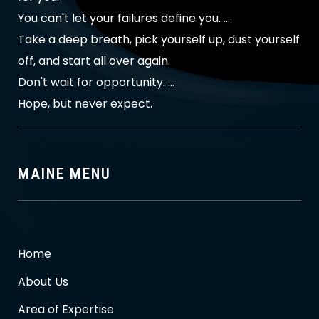
You can't let your failures define you. ...
Take a deep breath, pick yourself up, dust yourself
off, and start all over again.
Don't wait for opportunity. ...
Hope, but never expect.
MAINE MENU
Home
About Us
Area of Expertise