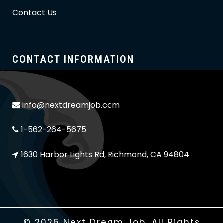
Contact Us
CONTACT INFORMATION
info@nextdreamjob.com
1-562-264-5675
1630 Harbor Lights Rd, Richmond, CA 94804
© 2026 Next Dream Job. All Rights