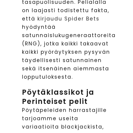
tasapuolisuuden. Pelialalla
on laajasti todistettu fakta,
että
kirjaudu Spider Bets
hyödyntää
satunnaislukugeneraattoreita
(RNG), jotka kaikki takaavat
kaikki pyöräytyksen pysyvän
täydellisesti satunnainen
sekä itsenäinen aiemmasta
lopputuloksesta.
Pöytäklassikot ja
Perinteiset pelit
Pöytäpeleiden harrastajille
tarjoamme useita
variaatioita blackjackista,