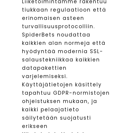
Liiketoimintamme rakentuu
tiukkaan regulaatioon että
erinomaisen asteen
turvallisuusprotocolliin.
SpiderBets noudattaa
kaikkien alan normeja että
hyödyntää modernia SSL-
salaustekniikkaa kaikkien
datapakettien
varjelemiseksi.
Käyttäjätietojen käsittely
tapahtuu GDPR-normistojen
ohjeistuksen mukaan, ja
kaikki pelaajatieto
säilytetään suojatusti
erikseen