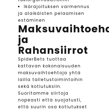
Ikärajoituksen varmennus
ja alaikäisten pelaamisen
estäminen
Maksuvaihtoeh
ja
Rahansiirrot
SpiderBets tuottaa
kattavan kokonaisuuden
maksuvaihtoehtoja yhtä
lailla talletustoimintoihin
sekä kotiutuksiin.
Suoritamme siirtoja
nopeasti että suojatusti,
että suurin osa kotiutukset