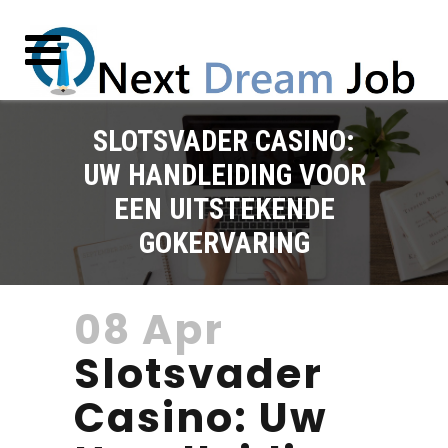
SLOTSVADER CASINO:
UW HANDLEIDING VOOR
EEN UITSTEKENDE
GOKERVARING
08 Apr
Slotsvader
Casino: Uw