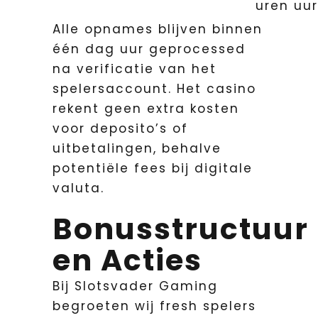
uren uur
Alle opnames blijven binnen
één dag uur geprocessed
na verificatie van het
spelersaccount. Het casino
rekent geen extra kosten
voor deposito’s of
uitbetalingen, behalve
potentiële fees bij digitale
valuta.
Bonusstructuur
en Acties
Bij Slotsvader Gaming
begroeten wij fresh spelers