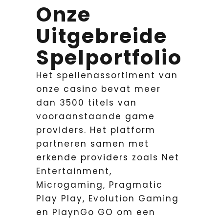
Onze
Uitgebreide
Spelportfolio
Het spellenassortiment van
onze casino bevat meer
dan 3500 titels van
vooraanstaande game
providers. Het platform
partneren samen met
erkende providers zoals Net
Entertainment,
Microgaming, Pragmatic
Play Play, Evolution Gaming
en PlaynGo GO om een