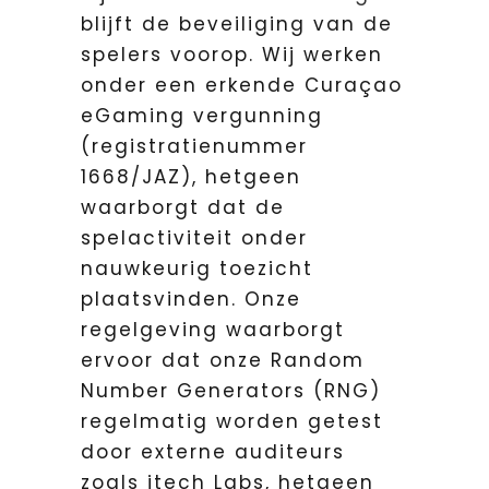
blijft de beveiliging van de
spelers voorop. Wij werken
onder een erkende Curaçao
eGaming vergunning
(registratienummer
1668/JAZ), hetgeen
waarborgt dat de
spelactiviteit onder
nauwkeurig toezicht
plaatsvinden. Onze
regelgeving waarborgt
ervoor dat onze Random
Number Generators (RNG)
regelmatig worden getest
door externe auditeurs
zoals itech Labs, hetgeen