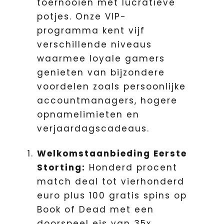
toernooien met lucratieve
potjes. Onze VIP-
programma kent vijf
verschillende niveaus
waarmee loyale gamers
genieten van bijzondere
voordelen zoals persoonlijke
accountmanagers, hogere
opnamelimieten en
verjaardagscadeaus.
Welkomstaanbieding Eerste
Storting:
Honderd procent
match deal tot vierhonderd
euro plus 100 gratis spins op
Book of Dead met een
doorspeel eis van 35x