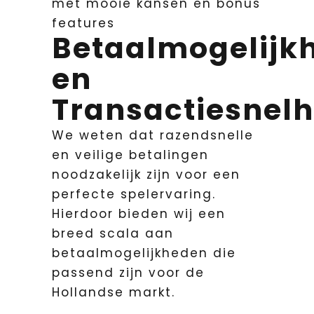
met mooie kansen en bonus
features
Betaalmogelijk
en
Transactiesnel
We weten dat razendsnelle
en veilige betalingen
noodzakelijk zijn voor een
perfecte spelervaring.
Hierdoor bieden wij een
breed scala aan
betaalmogelijkheden die
passend zijn voor de
Hollandse markt.