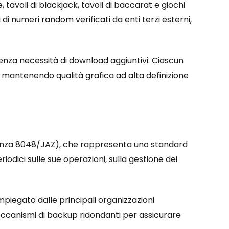
 tavoli di blackjack, tavoli di baccarat e giochi
di numeri random verificati da enti terzi esterni,
nza necessità di download aggiuntivi. Ciascun
 mantenendo qualità grafica ad alta definizione
licenza 8048/JAZ), che rappresenta uno standard
riodici sulle sue operazioni, sulla gestione dei
impiegato dalle principali organizzazioni
 meccanismi di backup ridondanti per assicurare