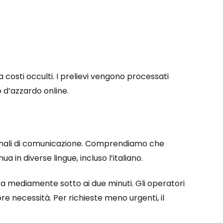
a costi occulti. I prelievi vengono processati
 d’azzardo online.
i canali di comunicazione. Comprendiamo che
n diverse lingue, incluso l’italiano.
sa mediamente sotto ai due minuti. Gli operatori
re necessità. Per richieste meno urgenti, il