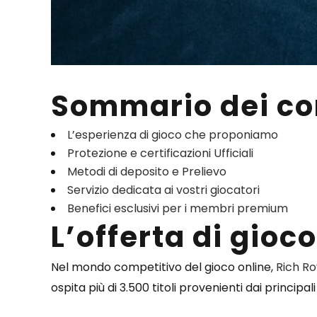
Sommario dei co
L’esperienza di gioco che proponiamo
Protezione e certificazioni Ufficiali
Metodi di deposito e Prelievo
Servizio dedicata ai vostri giocatori
Benefici esclusivi per i membri premium
L’offerta di gioc
Nel mondo competitivo del gioco online,
Rich Ro
ospita più di 3.500 titoli provenienti dai princip