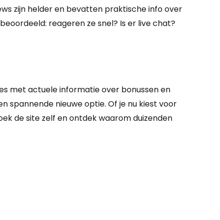
ews zijn helder en bevatten praktische info over
beoordeeld: reageren ze snel? Is er live chat?
ses met actuele informatie over bonussen en
een spannende nieuwe optie. Of je nu kiest voor
oek de site zelf en ontdek waarom duizenden