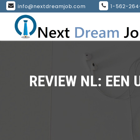
info@nextdreamjob.com
1-562-264
REVIEW NL: EEN 