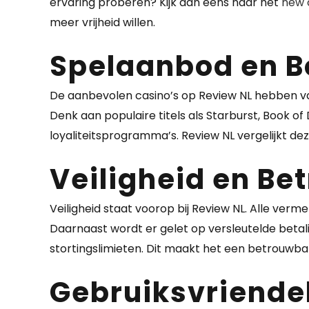
ervaring proberen? Kijk dan eens naar het
new 
meer vrijheid willen.
Spelaanbod en 
De aanbevolen casino’s op Review NL hebben va
Denk aan populaire titels als Starburst, Book o
loyaliteitsprogramma’s. Review NL vergelijkt de
Veiligheid en B
Veiligheid staat voorop bij Review NL. Alle verme
Daarnaast wordt er gelet op versleutelde betalin
stortingslimieten. Dit maakt het een betrouwba
Gebruiksvriendel