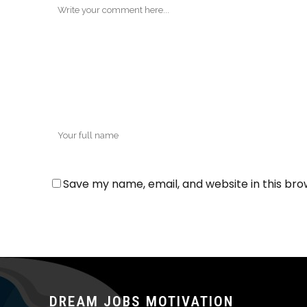
Save my name, email, and website in this bro
DREAM JOBS MOTIVATION