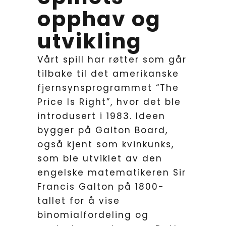
opphav og
utvikling
Vårt spill har røtter som går
tilbake til det amerikanske
fjernsynsprogrammet “The
Price Is Right”, hvor det ble
introdusert i 1983. Ideen
bygger på Galton Board,
også kjent som kvinkunks,
som ble utviklet av den
engelske matematikeren Sir
Francis Galton på 1800-
tallet for å vise
binomialfordeling og