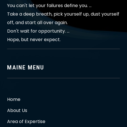
You can't let your failures define you. ...
Take a deep breath, pick yourself up, dust yourself
off, and start all over again.
Don't wait for opportunity. ...
Hope, but never expect.
MAINE MENU
Home
About Us
Area of Expertise