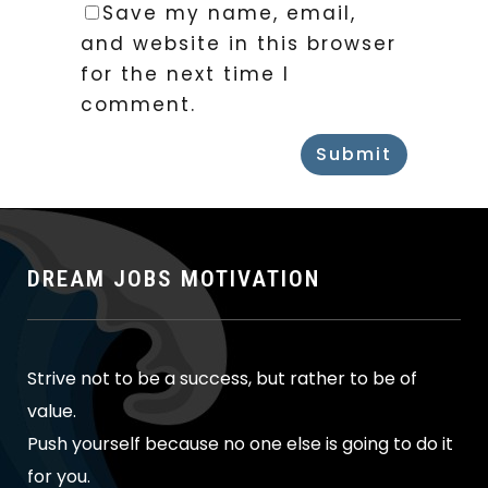
Save my name, email,
and website in this browser
for the next time I
comment.
DREAM JOBS MOTIVATION
Strive not to be a success, but rather to be of
value.
Push yourself because no one else is going to do it
for you.