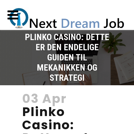
PLINKO CASINO: DETTE
ER DEN ENDELIGE
GUIDEN TIL
MEKANIKKEN OG
STRATEGI
03 Apr
Plinko
Casino: