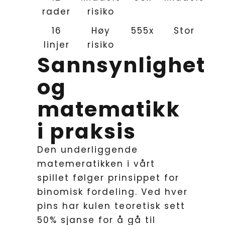
rader
risiko
16
Høy
555x
Stor
linjer
risiko
Sannsynlighet
og
matematikk
i praksis
Den underliggende
matemeratikken i vårt
spillet følger prinsippet for
binomisk fordeling. Ved hver
pins har kulen teoretisk sett
50% sjanse for å gå til