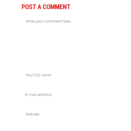
POST A COMMENT