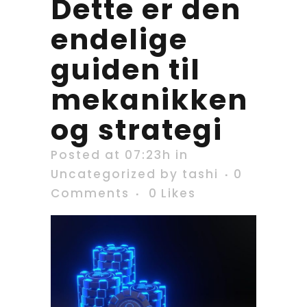
Dette er den
endelige
guiden til
mekanikken
og strategi
Posted at 07:23h
in
Uncategorized
by
tashi
0
Comments
0
Likes