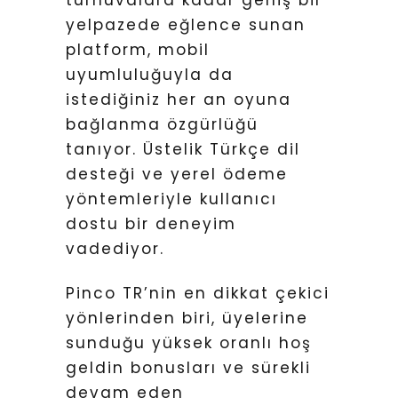
yelpazede eğlence sunan
platform, mobil
uyumluluğuyla da
istediğiniz her an oyuna
bağlanma özgürlüğü
tanıyor. Üstelik Türkçe dil
desteği ve yerel ödeme
yöntemleriyle kullanıcı
dostu bir deneyim
vadediyor.
Pinco TR’nin en dikkat çekici
yönlerinden biri, üyelerine
sunduğu yüksek oranlı hoş
geldin bonusları ve sürekli
devam eden