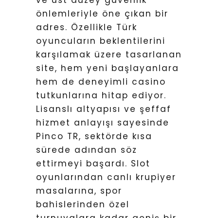
önlemleriyle öne çıkan bir
adres. Özellikle Türk
oyuncuların beklentilerini
karşılamak üzere tasarlanan
site, hem yeni başlayanlara
hem de deneyimli casino
tutkunlarına hitap ediyor.
Lisanslı altyapısı ve şeffaf
hizmet anlayışı sayesinde
Pinco TR, sektörde kısa
sürede adından söz
ettirmeyi başardı. Slot
oyunlarından canlı krupiyer
masalarına, spor
bahislerinden özel
turnuvalara kadar geniş bir