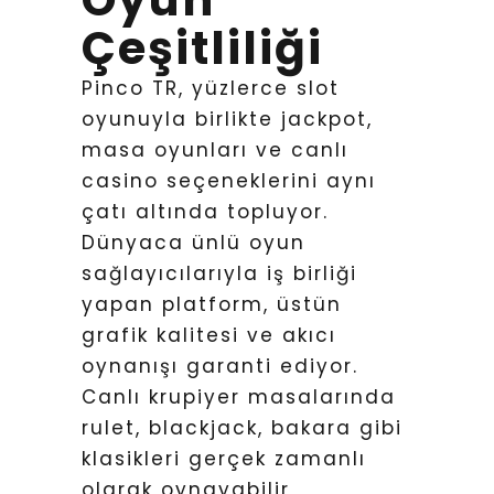
Çeşitliliği
Pinco TR, yüzlerce slot
oyunuyla birlikte jackpot,
masa oyunları ve canlı
casino seçeneklerini aynı
çatı altında topluyor.
Dünyaca ünlü oyun
sağlayıcılarıyla iş birliği
yapan platform, üstün
grafik kalitesi ve akıcı
oynanışı garanti ediyor.
Canlı krupiyer masalarında
rulet, blackjack, bakara gibi
klasikleri gerçek zamanlı
olarak oynayabilir,