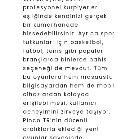
profesyonel kurpiyerler
eşliğinde kendinizi gerçek
bir kumarhanede
hissedebilirsiniz. Ayrıca spor
tutkunları için basketbol,
futbol, tenis gibi popüler
branşlarda binlerce bahis
seçeneği de mevcut. Tüm
bu oyunlara hem masaüstü
bilgisayardan hem de mobil
cihazlardan kolayca
erişilebilmesi, kullanıcı
deneyimini zirveye taşıyor.
Pinco TR’nin düzenli
aralıklarla eklediği yeni
oyunlar sayesinde