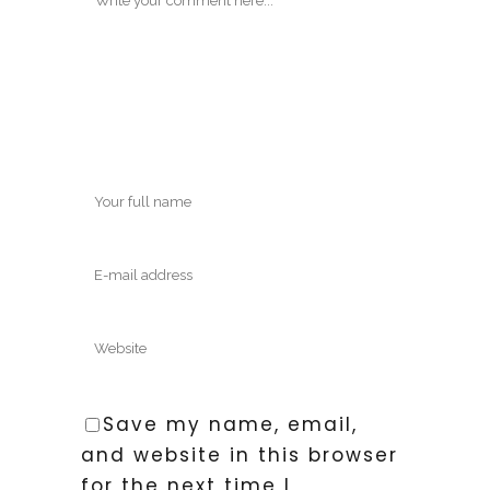
Save my name, email,
and website in this browser
for the next time I