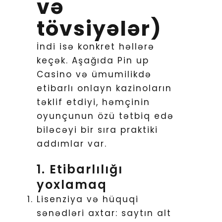
və
tövsiyələr)
İndi isə konkret həllərə
keçək. Aşağıda Pin up
Casino və ümumilikdə
etibarlı onlayn kazinoların
təklif etdiyi, həmçinin
oyunçunun özü tətbiq edə
biləcəyi bir sıra praktiki
addımlar var.
1. Etibarlılığı
yoxlamaq
Lisenziya və hüquqi
sənədləri axtar: saytın alt