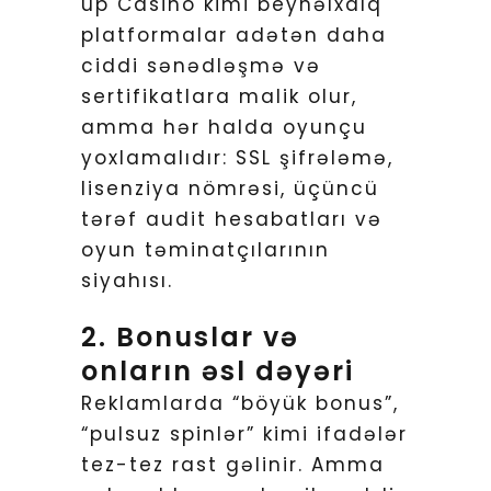
up Casino kimi beynəlxalq
platformalar adətən daha
ciddi sənədləşmə və
sertifikatlara malik olur,
amma hər halda oyunçu
yoxlamalıdır: SSL şifrələmə,
lisenziya nömrəsi, üçüncü
tərəf audit hesabatları və
oyun təminatçılarının
siyahısı.
2. Bonuslar və
onların əsl dəyəri
Reklamlarda “böyük bonus”,
“pulsuz spinlər” kimi ifadələr
tez-tez rast gəlinir. Amma