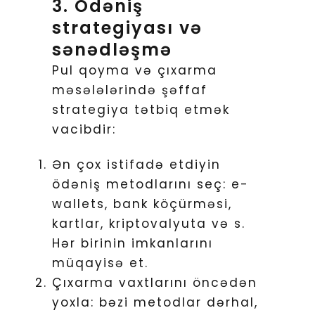
3. Ödəniş
strategiyası və
sənədləşmə
Pul qoyma və çıxarma
məsələlərində şəffaf
strategiya tətbiq etmək
vacibdir:
Ən çox istifadə etdiyin
ödəniş metodlarını seç: e-
wallets, bank köçürməsi,
kartlar, kriptovalyuta və s.
Hər birinin imkanlarını
müqayisə et.
Çıxarma vaxtlarını öncədən
yoxla: bəzi metodlar dərhal,