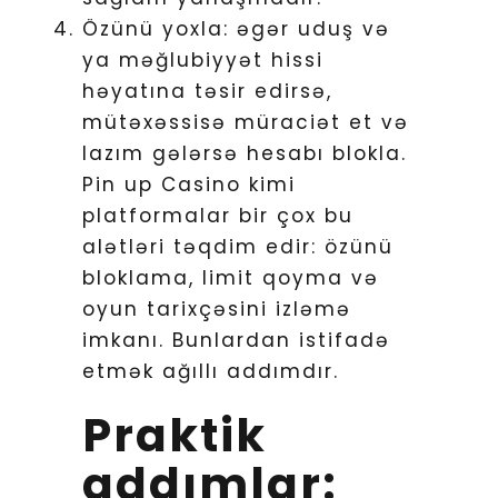
Özünü yoxla: əgər uduş və
ya məğlubiyyət hissi
həyatına təsir edirsə,
mütəxəssisə müraciət et və
lazım gələrsə hesabı blokla.
Pin up Casino kimi
platformalar bir çox bu
alətləri təqdim edir: özünü
bloklama, limit qoyma və
oyun tarixçəsini izləmə
imkanı. Bunlardan istifadə
etmək ağıllı addımdır.
Praktik
addımlar: