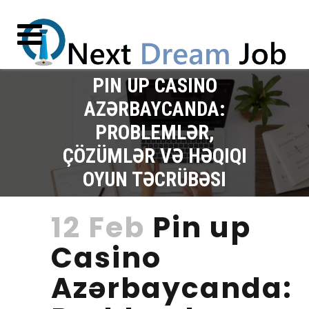
PIN UP CASINO
AZƏRBAYCANDA:
PROBLEMLƏR,
ÇÖZÜMLƏR VƏ HƏQIQI
OYUN TƏCRÜBƏSI
12 Feb
Pin up
Casino
Azərbaycanda: