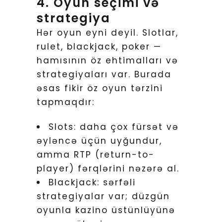
4. Oyun seçimi və
strategiya
Hər oyun eyni deyil. Slotlar,
rulet, blackjack, poker —
hamısının öz ehtimalları və
strategiyaları var. Burada
əsas fikir öz oyun tərzini
tapmaqdır:
Slots: daha çox fürsət və
əyləncə üçün uyğundur,
amma RTP (return-to-
player) fərqlərini nəzərə al.
Blackjack: sərfəli
strategiyalar var; düzgün
oyunla kazino üstünlüyünə