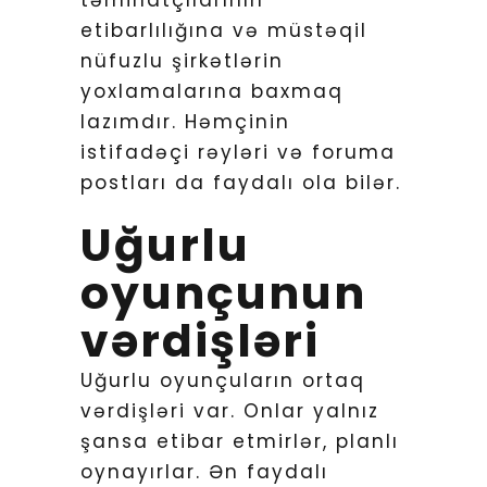
etibarlılığına və müstəqil
nüfuzlu şirkətlərin
yoxlamalarına baxmaq
lazımdır. Həmçinin
istifadəçi rəyləri və foruma
postları da faydalı ola bilər.
Uğurlu
oyunçunun
vərdişləri
Uğurlu oyunçuların ortaq
vərdişləri var. Onlar yalnız
şansa etibar etmirlər, planlı
oynayırlar. Ən faydalı