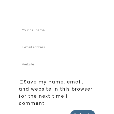
Save my name, email,
and website in this browser
for the next time I
comment.