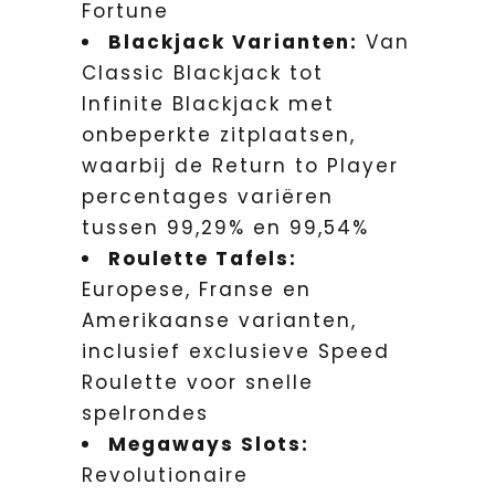
Fortune
Blackjack Varianten:
Van
Classic Blackjack tot
Infinite Blackjack met
onbeperkte zitplaatsen,
waarbij de Return to Player
percentages variëren
tussen 99,29% en 99,54%
Roulette Tafels:
Europese, Franse en
Amerikaanse varianten,
inclusief exclusieve Speed
Roulette voor snelle
spelrondes
Megaways Slots:
Revolutionaire