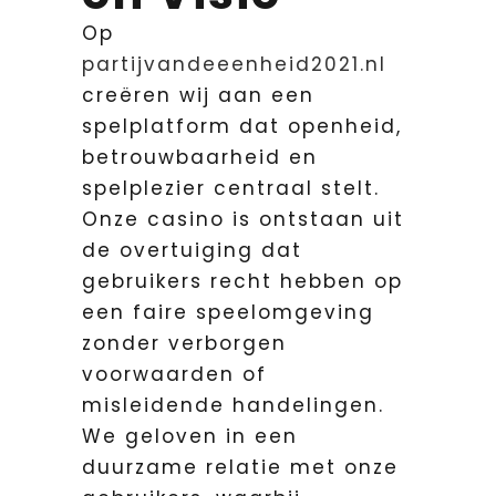
Op
partijvandeeenheid2021.nl
creëren wij aan een
spelplatform dat openheid,
betrouwbaarheid en
spelplezier centraal stelt.
Onze casino is ontstaan uit
de overtuiging dat
gebruikers recht hebben op
een faire speelomgeving
zonder verborgen
voorwaarden of
misleidende handelingen.
We geloven in een
duurzame relatie met onze