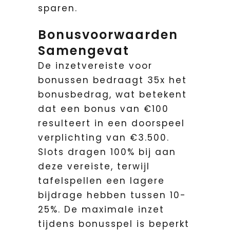
sparen.
Bonusvoorwaarden
Samengevat
De inzetvereiste voor
bonussen bedraagt 35x het
bonusbedrag, wat betekent
dat een bonus van €100
resulteert in een doorspeel
verplichting van €3.500.
Slots dragen 100% bij aan
deze vereiste, terwijl
tafelspellen een lagere
bijdrage hebben tussen 10-
25%. De maximale inzet
tijdens bonusspel is beperkt