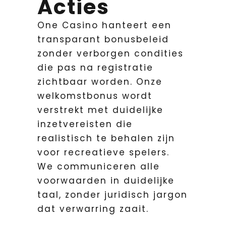
Acties
One Casino hanteert een
transparant bonusbeleid
zonder verborgen condities
die pas na registratie
zichtbaar worden. Onze
welkomstbonus wordt
verstrekt met duidelijke
inzetvereisten die
realistisch te behalen zijn
voor recreatieve spelers.
We communiceren alle
voorwaarden in duidelijke
taal, zonder juridisch jargon
dat verwarring zaait.