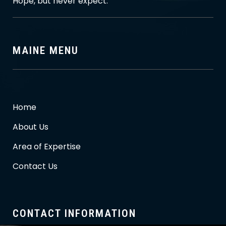
Hope, but never expect.
MAINE MENU
Home
About Us
Area of Expertise
Contact Us
CONTACT INFORMATION