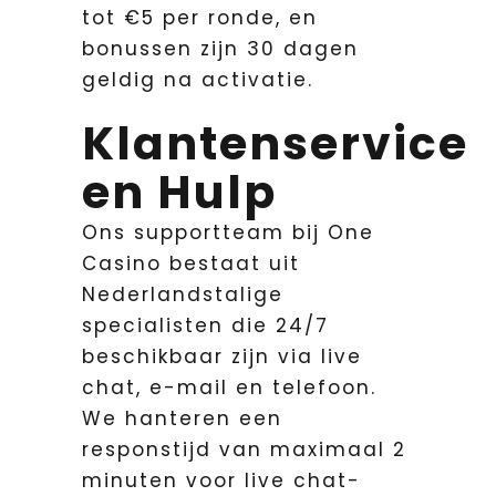
tot €5 per ronde, en
bonussen zijn 30 dagen
geldig na activatie.
Klantenservice
en Hulp
Ons supportteam bij One
Casino bestaat uit
Nederlandstalige
specialisten die 24/7
beschikbaar zijn via live
chat, e-mail en telefoon.
We hanteren een
responstijd van maximaal 2
minuten voor live chat-