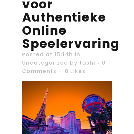
voor
Authentieke
Online
Speelervaring
Posted at 15:14h
in
Uncategorized
by
tashi
0
Comments
0
Likes