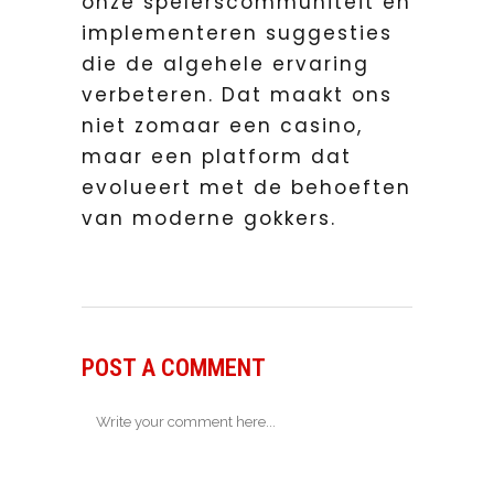
onze spelerscommuni­teit en
implementeren suggesties
die de algehele ervaring
verbeteren. Dat maakt ons
niet zomaar een casino,
maar een platform dat
evolueert met de behoeften
van moderne gokkers.
POST A COMMENT