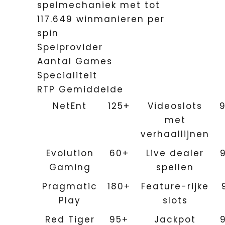
spelmechaniek met tot
117.649 winmanieren per
spin
Spelprovider
Aantal Games
Specialiteit
RTP Gemiddelde
NetEnt
125+
Videoslots
met
verhaallijnen
Evolution
60+
Live dealer
Gaming
spellen
Pragmatic
180+
Feature-rijke
Play
slots
Red Tiger
95+
Jackpot