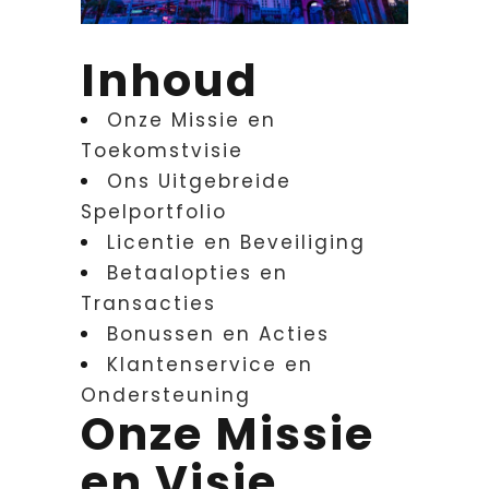
Inhoud
Onze Missie en
Toekomstvisie
Ons Uitgebreide
Spelportfolio
Licentie en Beveiliging
Betaalopties en
Transacties
Bonussen en Acties
Klantenservice en
Ondersteuning
Onze Missie
en Visie