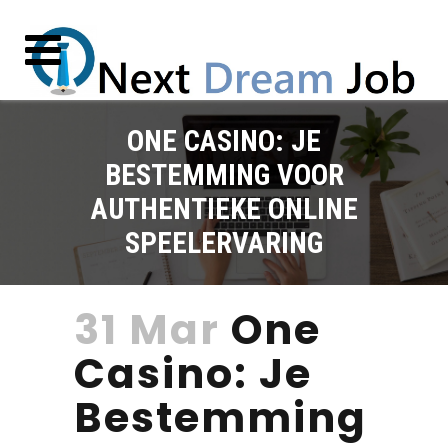
ONE CASINO: JE
BESTEMMING VOOR
AUTHENTIEKE ONLINE
SPEELERVARING
31 Mar
One
Casino: Je
Bestemming