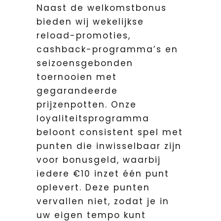
Naast de welkomstbonus
bieden wij wekelijkse
reload-promoties,
cashback-programma’s en
seizoensgebonden
toernooien met
gegarandeerde
prijzenpotten. Onze
loyaliteitsprogramma
beloont consistent spel met
punten die inwisselbaar zijn
voor bonusgeld, waarbij
iedere €10 inzet één punt
oplevert. Deze punten
vervallen niet, zodat je in
uw eigen tempo kunt