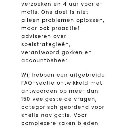
verzoeken en 4 uur voor e-
mails. Ons doel is niet
alleen problemen oplossen,
maar ook proactief
adviseren over
spelstrategieën,
verantwoord gokken en
accountbeheer.
Wij hebben een uitgebreide
FAQ-sectie ontwikkeld met
antwoorden op meer dan
150 veelgestelde vragen,
categorisch geordend voor
snelle navigatie. Voor
complexere zaken bieden