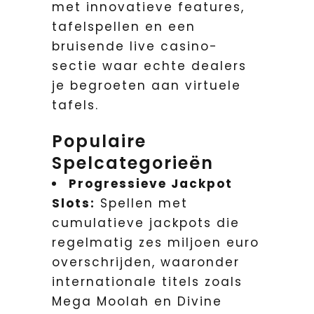
met innovatieve features,
tafelspellen en een
bruisende live casino-
sectie waar echte dealers
je begroeten aan virtuele
tafels.
Populaire
Spelcategorieën
Progressieve Jackpot
Slots:
Spellen met
cumulatieve jackpots die
regelmatig zes miljoen euro
overschrijden, waaronder
internationale titels zoals
Mega Moolah en Divine