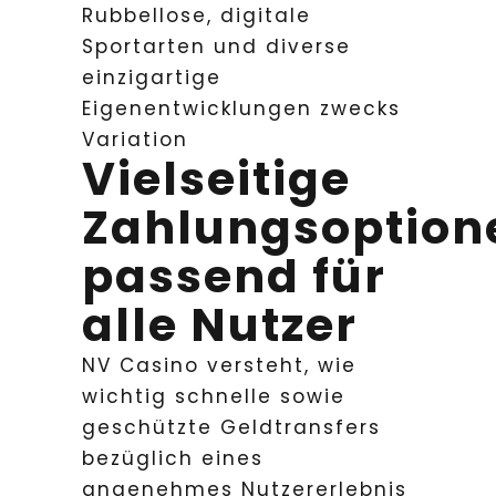
Rubbellose, digitale
Sportarten und diverse
einzigartige
Eigenentwicklungen zwecks
Variation
Vielseitige
Zahlungsoption
passend für
alle Nutzer
NV Casino versteht, wie
wichtig schnelle sowie
geschützte Geldtransfers
bezüglich eines
angenehmes Nutzererlebnis