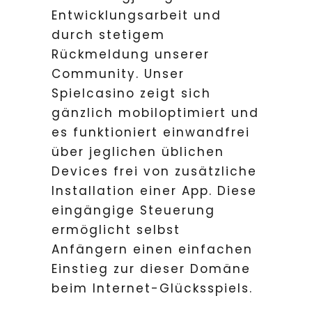
Entwicklungsarbeit und
durch stetigem
Rückmeldung unserer
Community. Unser
Spielcasino zeigt sich
gänzlich mobiloptimiert und
es funktioniert einwandfrei
über jeglichen üblichen
Devices frei von zusätzliche
Installation einer App. Diese
eingängige Steuerung
ermöglicht selbst
Anfängern einen einfachen
Einstieg zur dieser Domäne
beim Internet-Glücksspiels.