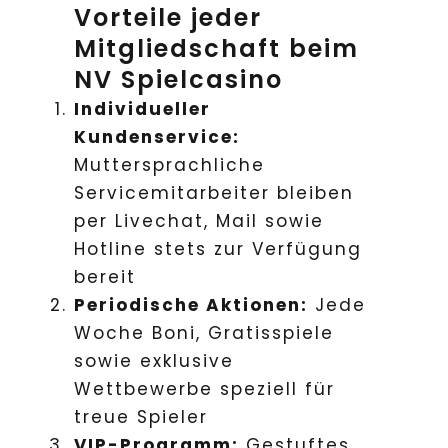
Vorteile jeder
Mitgliedschaft beim
NV Spielcasino
Individueller
Kundenservice:
Muttersprachliche
Servicemitarbeiter bleiben
per Livechat, Mail sowie
Hotline stets zur Verfügung
bereit
Periodische Aktionen:
Jede
Woche Boni, Gratisspiele
sowie exklusive
Wettbewerbe speziell für
treue Spieler
VIP-Programm:
Gestuftes