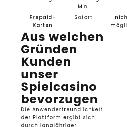
Min.
Prepaid-
Sofort
nic
Karten
mögl
Aus welchen
Gründen
Kunden
unser
Spielcasino
bevorzugen
Die Anwenderfreundlichkeit
der Plattform ergibt sich
durch langjähriger