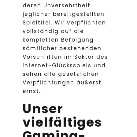
deren Unversehrtheit
jeglicher bereitgestellten
Spieltitel. Wir verpflichten
vollständig auf die
kompletten Befolgung
sämtlicher bestehenden
Vorschriften im Sektor des
Internet-Glücksspiels und
sehen alle gesetzlichen
Verpflichtungen äußerst
ernst.
Unser
vielfältiges
Gaming-