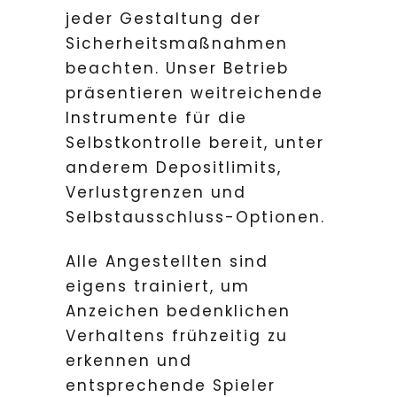
jeder Gestaltung der
Sicherheitsmaßnahmen
beachten. Unser Betrieb
präsentieren weitreichende
Instrumente für die
Selbstkontrolle bereit, unter
anderem Depositlimits,
Verlustgrenzen und
Selbstausschluss-Optionen.
Alle Angestellten sind
eigens trainiert, um
Anzeichen bedenklichen
Verhaltens frühzeitig zu
erkennen und
entsprechende Spieler