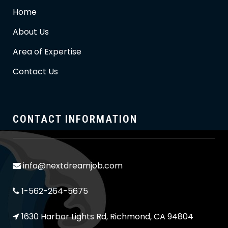
Home
About Us
Area of Expertise
Contact Us
CONTACT INFORMATION
info@nextdreamjob.com
1-562-264-5675
1630 Harbor Lights Rd, Richmond, CA 94804