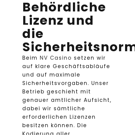
Behördliche
Lizenz und
die
Sicherheitsnor
Beim
NV Casino
setzen wir
auf klare Geschäftsabläufe
und auf maximale
Sicherheitsvorgaben. Unser
Betrieb geschieht mit
genauer amtlicher Aufsicht,
dabei wir sämtliche
erforderlichen Lizenzen
besitzen können. Die
Kodierung aller