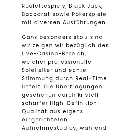
Roulettespiels, Black Jack,
Baccarat sowie Pokerspiele
mit diversen Ausführungen.
Ganz besonders stolz sind
wir zeigen wir bezüglich des
Live-Casino-Bereich,
welcher professionelle
Spielleiter und echte
Stimmung durch Real-Time
liefert. Die Übertragungen
geschehen durch kristall
scharfer High-Definition-
Qualität aus eigens
eingerichteten
Aufnahmestudios, während