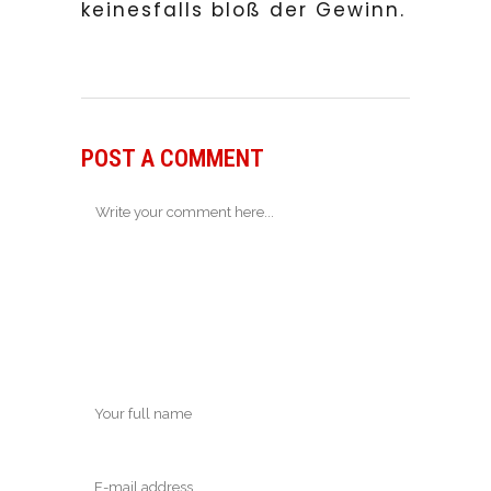
keinesfalls bloß der Gewinn.
POST A COMMENT