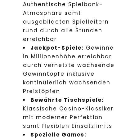
Authentische Spielbank-
Atmosphäre samt
ausgebildeten Spielleitern
rund durch alle Stunden
erreichbar
Jackpot-Spiele:
Gewinne
in Millionenhöhe erreichbar
durch vernetzte wachsende
Gewinntöpfe inklusive
kontinuierlich wachsenden
Preistöpfen
Bewährte Tischspiele:
Klassische Casino-Klassiker
mit moderner Perfektion
samt flexiblen Einsatzlimits
Spezielle Games: