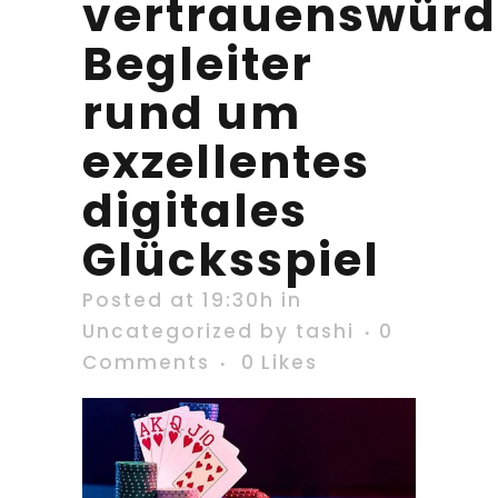
vertrauenswürd
Begleiter
rund um
exzellentes
digitales
Glücksspiel
Posted at 19:30h
in
Uncategorized
by
tashi
0
Comments
0
Likes