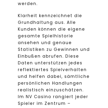
werden.
Klarheit kennzeichnet die
Grundhaltung aus. Alle
Kunden können die eigene
gesamte Spielhistorie
ansehen und genaue
Statistiken zu Gewinnen und
Einbußen abrufen. Diese
Daten unterstützen jedes
reflektiertes Spielverhalten
und helfen dabei, sämtliche
persönlichen Handlungen
realistisch einzuschätzen.
Im NV Casino rangiert jeder
Spieler im Zentrum –