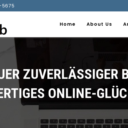
-5675
Home
About Us
A
UER ZUVERLÄSSIGER 
RTIGES ONLINE-GLÜC