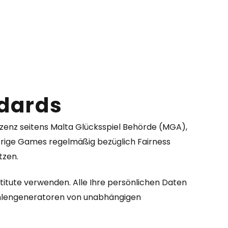
dards
izenz seitens Malta Glücksspiel Behörde (MGA),
nsrige Games regelmäßig bezüglich Fairness
tzen.
stitute verwenden. Alle Ihre persönlichen Daten
zahlengeneratoren von unabhängigen