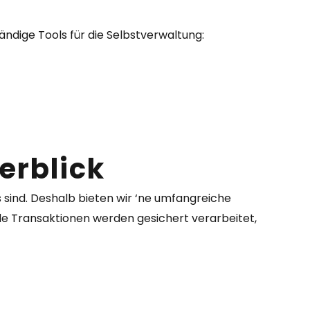
ändige Tools für die Selbstverwaltung:
erblick
 sind. Deshalb bieten wir ‘ne umfangreiche
le Transaktionen werden gesichert verarbeitet,