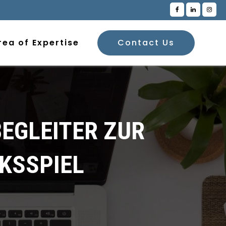
rea of Expertise
Contact Us
BEGLEITER ZUR
KSSPIEL