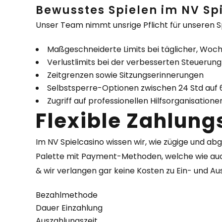
Bewusstes Spielen im NV Sp
Unser Team nimmt unsrige Pflicht für unseren Sp
Maßgeschneiderte Limits bei täglicher, Woc
Verlustlimits bei der verbesserten Steuerung
Zeitgrenzen sowie Sitzungserinnerungen
Selbstsperre-Optionen zwischen 24 Std auf
Zugriff auf professionellen Hilfsorganisation
Flexible Zahlung
Im NV Spielcasino wissen wir, wie zügige und ab
Palette mit Payment-Methoden, welche wie auch 
& wir verlangen gar keine Kosten zu Ein- und Au
Bezahlmethode
Dauer Einzahlung
Auszahlungszeit