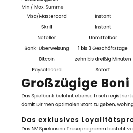
Min / Max. Summe
Visa/Mastercard
Instant
Skrill
Instant
Neteller
Unmittelbar
Bank-Überweisung
1 bis 3 Geschäftstage
Bitcoin
zehn bis dreißig Minuten
Paysafecard
Sofort
Großzügige Bon
Das Spielbank belohnt ebenso frisch registrier
damit Dir ‘nen optimalen Start zu geben, wohi
Das exklusives Loyalitäts
Das NV Spielcasino Treueprogramm besteht von 