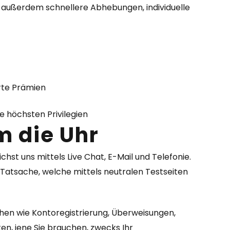
 außerdem schnellere Abhebungen, individuelle
rte Prämien
 höchsten Privilegien
m die Uhr
hst uns mittels Live Chat, E-Mail und Telefonie.
e Tatsache, welche mittels neutralen Testseiten
hen wie Kontoregistrierung, Überweisungen,
ten, jene Sie brauchen, zwecks Ihr