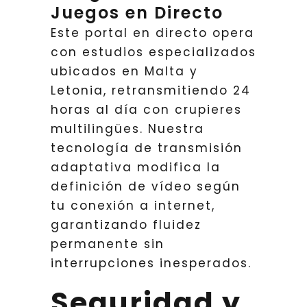
Juegos en Directo
Este portal en directo opera
con estudios especializados
ubicados en Malta y
Letonia, retransmitiendo 24
horas al día con crupieres
multilingües. Nuestra
tecnología de transmisión
adaptativa modifica la
definición de vídeo según
tu conexión a internet,
garantizando fluidez
permanente sin
interrupciones inesperados.
Seguridad y