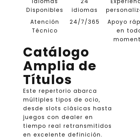
Idiomas
24
Experien
Disponibles
idiomas
personali
Atención
24/7/365
Apoyo rá
Técnico
en tod
momen
Catálogo
Amplia de
Títulos
Este repertorio abarca
múltiples tipos de ocio,
desde slots clásicas hasta
juegos con dealer en
tiempo real retransmitidos
en excelente definición.