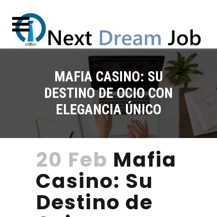
MAFIA CASINO: SU
DESTINO DE OCIO CON
ELEGANCIA ÚNICO
20 Feb
Mafia
Casino: Su
Destino de