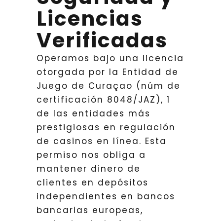
Licencias
Verificadas
Operamos bajo una licencia
otorgada por la Entidad de
Juego de Curaçao (núm de
certificación 8048/JAZ), 1
de las entidades más
prestigiosas en regulación
de casinos en línea. Esta
permiso nos obliga a
mantener dinero de
clientes en depósitos
independientes en bancos
bancarias europeas,