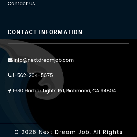
Contact Us
CONTACT INFORMATION
info@nextdreamjob.com
1-562-264-5675
1630 Harbor Lights Rd, Richmond, CA 94804
© 2026 Next Dream Job. All Rights