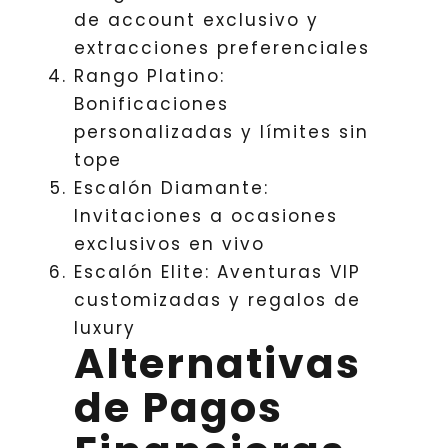
de account exclusivo y
extracciones preferenciales
Rango Platino:
Bonificaciones
personalizadas y límites sin
tope
Escalón Diamante:
Invitaciones a ocasiones
exclusivos en vivo
Escalón Elite: Aventuras VIP
customizadas y regalos de
luxury
Alternativas
de Pagos