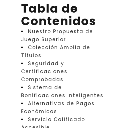
Tabla de
Contenidos
Nuestro Propuesta de
Juego Superior
Colección Amplia de
Títulos
Seguridad y
Certificaciones
Comprobadas
Sistema de
Bonificaciones Inteligentes
Alternativas de Pagos
Económicas
Servicio Calificado
Accesible