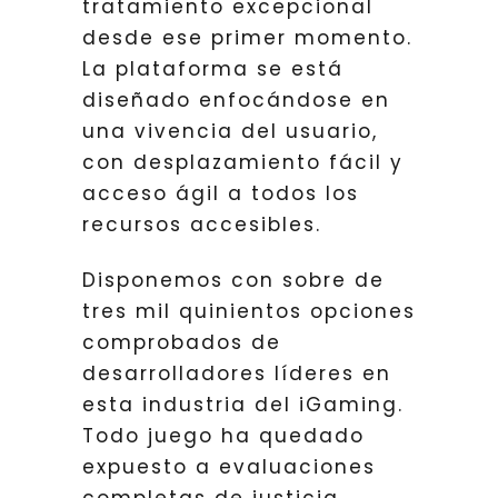
tratamiento excepcional
desde ese primer momento.
La plataforma se está
diseñado enfocándose en
una vivencia del usuario,
con desplazamiento fácil y
acceso ágil a todos los
recursos accesibles.
Disponemos con sobre de
tres mil quinientos opciones
comprobados de
desarrolladores líderes en
esta industria del iGaming.
Todo juego ha quedado
expuesto a evaluaciones
completas de justicia