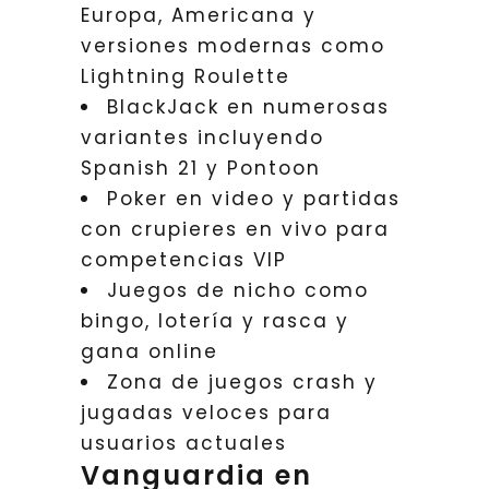
Europa, Americana y
versiones modernas como
Lightning Roulette
BlackJack en numerosas
variantes incluyendo
Spanish 21 y Pontoon
Poker en video y partidas
con crupieres en vivo para
competencias VIP
Juegos de nicho como
bingo, lotería y rasca y
gana online
Zona de juegos crash y
jugadas veloces para
usuarios actuales
Vanguardia en