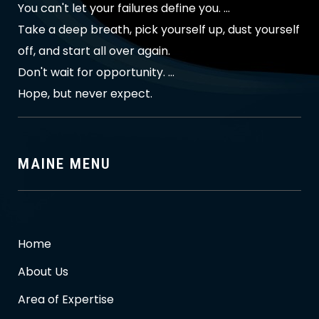
You can't let your failures define you. ...
Take a deep breath, pick yourself up, dust yourself
off, and start all over again.
Don't wait for opportunity. ...
Hope, but never expect.
MAINE MENU
Home
About Us
Area of Expertise