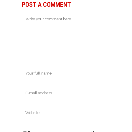
POST A COMMENT