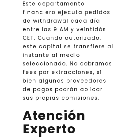
Este departamento
financiero ejecuta pedidos
de withdrawal cada día
entre las 9 AM y veintidós
CET. Cuando autorizado,
este capital se transfiere al
instante al medio
seleccionado. No cobramos
fees por extracciones, si
bien algunos proveedores
de pagos podrán aplicar
sus propias comisiones.
Atención
Experto