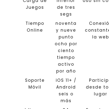
Carga de
Inferior
Uso sin co
Juegos
de tres
segs
Tiempo
noventa
Conexi
Online
y nueve
constant
punto
la web
ocho por
ciento
tiempo
activo
por año
Soporte
iOS 11+ /
Partici
Móvil
Android
desde t
seis o
lugar
más