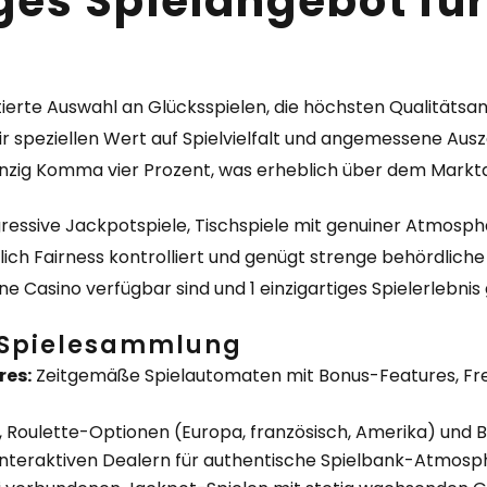
iges Spielangebot fü
atierte Auswahl an Glücksspielen, die höchsten Qualitäts
wir speziellen Wert auf Spielvielfalt und angemessene Au
zig Komma vier Prozent, was erheblich über dem Marktdur
rogressive Jackpotspiele, Tischspiele mit genuiner Atmosp
ich Fairness kontrolliert und genügt strenge behördlic
one Casino verfügbar sind und 1 einzigartiges Spielerlebnis
-Spielesammlung
res:
Zeitgemäße Spielautomaten mit Bonus-Features, Frei
 Roulette-Optionen (Europa, französisch, Amerika) und
interaktiven Dealern für authentische Spielbank-Atmosp