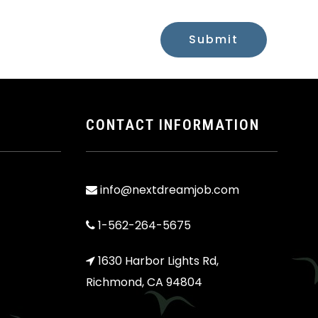
CONTACT INFORMATION
info@nextdreamjob.com
1-562-264-5675
1630 Harbor Lights Rd,
Richmond, CA 94804