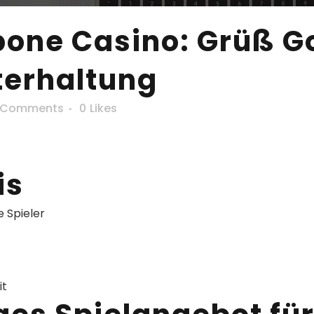
one Casino: Grüß Go
terhaltung
 Comments
0
Likes
is
e Spieler
it