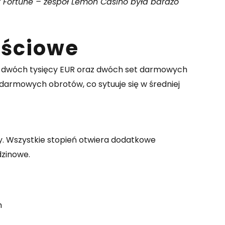
 Fortune – zespół Lemon Casino była bardzo
ościowe
do dwóch tysięcy EUR oraz dwóch set darmowych
darmowych obrotów, co sytuuje się w średniej
rny. Wszystkie stopień otwiera dodatkowe
dzinowe.
h