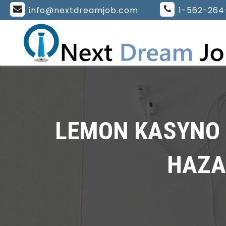
info@nextdreamjob.com
1-562-264
LEMON KASYNO 
HAZA