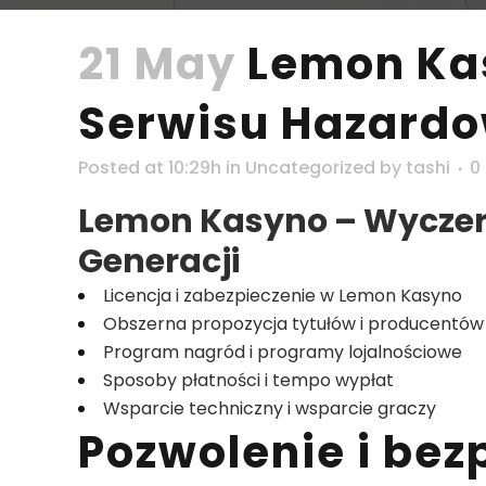
21 May
Lemon Kas
Serwisu Hazardo
Posted at 10:29h
in
Uncategorized
by
tashi
0
Lemon Kasyno – Wyczer
Generacji
Licencja i zabezpieczenie w Lemon Kasyno
Obszerna propozycja tytułów i producentó
Program nagród i programy lojalnościowe
Sposoby płatności i tempo wypłat
Wsparcie techniczny i wsparcie graczy
Pozwolenie i be