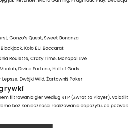
tęg jak NetEnter, Micro Gaming, Pragmatic Play, Ewolucj
urst, Gonzo’s Quest, Sweet Bonanza
Blackjack, Koło EU, Baccarat
nia Roulette, Crazy Time, Monopol Live
Moolah, Divine Fortune, Hall of Gods
 Lepsze, Dwójki Wild, Żartowniś Poker
grywki
m filtrowania gier według RTP (Zwrot to Player), volatil
demo bez konieczności realizowania depozytu, co pozwal