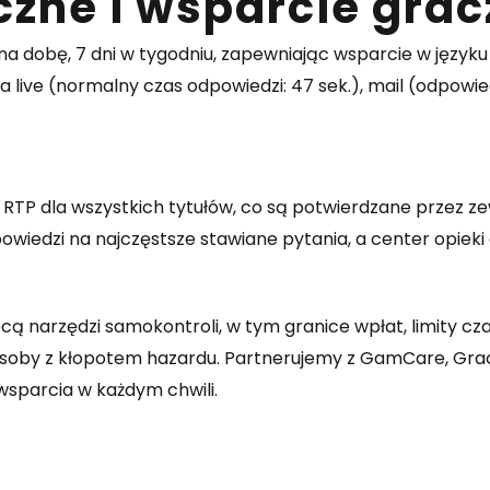
zne i wsparcie grac
na dobę, 7 dni w tygodniu, zapewniając wsparcie w języku
 live (normalny czas odpowiedzi: 47 sek.), mail (odpowie
 RTP dla wszystkich tytułów, co są potwierdzane przez z
wiedzi na najczęstsze stawiane pytania, a center opieki 
narzędzi samokontroli, w tym granice wpłat, limity czas
ch osoby z kłopotem hazardu. Partnerujemy z GamCare, G
sparcia w każdym chwili.