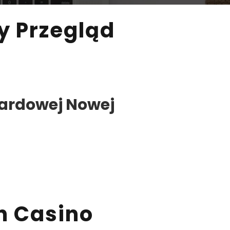
 Przegląd
ardowej Nowej
n Casino