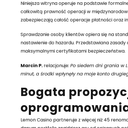
Niniejsza witryna operuje na podstawie formal
całkowitą prawność operacji w międzynarodowe
zabezpieczają całość operacje płatności oraz
Sprawdzanie osoby klientów opiera się na stand
nastawienie do hazardu. Przedstawiana zasady
maksymalnymi certyfikatami bezpieczeństwa.
Marcin P.
relacjonuje:
Po siedem dni grania w L
minut, a środki wpłynęły na moje konto drugie
Bogata propozyc
oprogramowani
Lemon Casino partneruje z więcej niż 45 reno