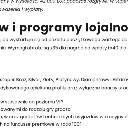
ny w wysokości 42 000 EUR podczas rozgrywki w Super
wdzenia i wypłaty.
 i programy lojaln
ii, co wystartuje się od pakietu początkowego wartego 
a. Wymogi obrotu są x35 dla nagród na wpłaty i x40 dla 
stopni: Brąz, Silver, Złoty, Platynowy, Diamentowy i Elita
dedykowanego opiekuna profilu oraz wyłączne bonusy uro
 w stosownie od poziomu VIP
sowanymi do rodzaju gry gracza
, w oraz gadżetów technicznych i wyjazdów wakacyjnyc
 na fundusze premiowe w ratio 100:1