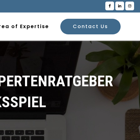
rea of Expertise
Contact Us
EXPERTENRATGEBER
SSPIEL