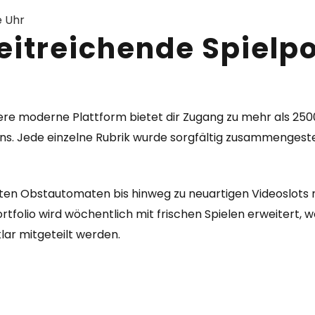
e Uhr
itreichende Spielpor
re moderne Plattform bietet dir Zugang zu mehr als 2500
ons. Jede einzelne Rubrik wurde sorgfältig zusammengestel
en Obstautomaten bis hinweg zu neuartigen Videoslots m
olio wird wöchentlich mit frischen Spielen erweitert, wo
lar mitgeteilt werden.