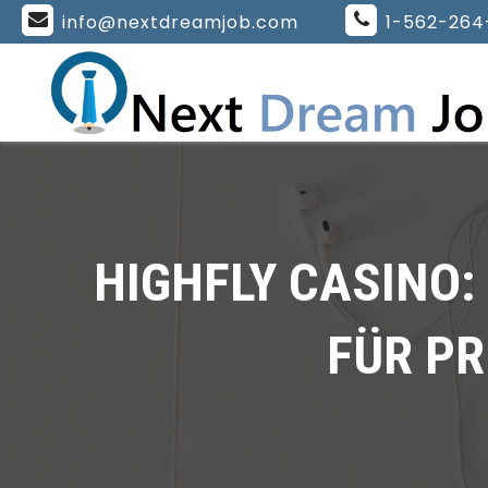
info@nextdreamjob.com
1-562-264
HIGHFLY CASINO:
FÜR P