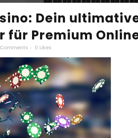
sino: Dein ultimativ
r für Premium Onlin
 Comments
0
Likes