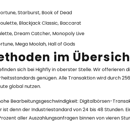
ortune, Starburst, Book of Dead
ulette, Blackjack Classic, Baccarat
ulette, Dream Catcher, Monopoly Live
ortune, Mega Moolah, Hall of Gods
ethoden im Übersich
inden sich bei Highfly in oberster Stelle. Wir offerieren
eitsstandards genügen. Alle Transaktion wird durch 256
ute global nutzen.
hohe Bearbeitungsgeschwindigkeit: Digitalbörsen-Transakt
er ist denn der Industriestandard von 24 bis 48 Stunden.
rozent aller Auszahlungsanfragen binnen von vieren Stun