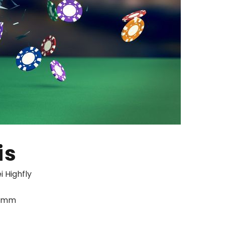
is
 Highfly
ramm