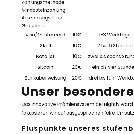
Zahlungsmethode
Mindesteinzahlung
Auszahlungsdauer
Gebühren
Visa/Mastercard
10€
1-3 Werktage
Skrill
10€
2 bis 6 Stunden
Neteller
10€
zwei bis sechs Stu
Bitcoin
20€
ein bis vier Stund
Banküberweisung
20€
drei bis fünf Werkt
Unser besonder
Das innovative Prämiensystem bei Highfly ward
fokussieren wir auf ausgesprochen faire Umsa
Pluspunkte unseres stufen