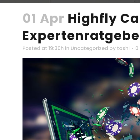
01 Apr
Highfly Ca
Expertenratgebe
Posted at 19:30h
in
Uncategorized
by
tashi
0