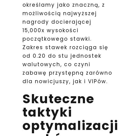
określamy jako znaczną, z
możliwością najwyższej
nagrody docierającej
15,000x wysokości
początkowego stawki.
Zakres stawek rozciąga się
od 0.20 do stu jednostek
walutowych, co czyni
zabawę przystępną zarówno
dla nowicjuszy, jak i VIPów.
Skuteczne
taktyki
optymalizacji