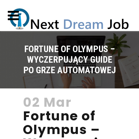
FORTUNE OF OLYMPUS –
WYCZERPUJĄCY GUIDE
PO GRZE AUTOMATOWEJ
02 Mar
Fortune of
Olympus –