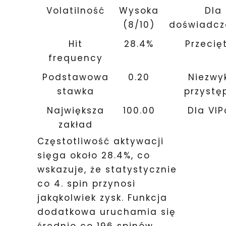
Volatilność
Wysoka
Dla
(8/10)
doświadcz
Hit
28.4%
Przecię
frequency
Podstawowa
0.20
Niezwy
stawka
przystę
Największa
100.00
Dla VI
zakład
Częstotliwość aktywacji
sięga około 28.4%, co
wskazuje, że statystycznie
co 4. spin przynosi
jakąkolwiek zysk. Funkcja
dodatkowa uruchamia się