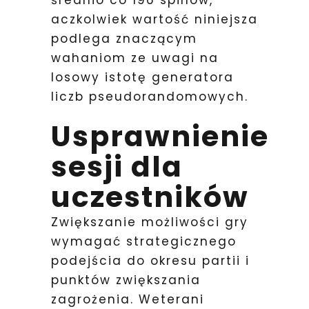
średnio co 196 spinów,
aczkolwiek wartość niniejsza
podlega znaczącym
wahaniom ze uwagi na
losowy istotę generatora
liczb pseudorandomowych.
Usprawnienie
sesji dla
uczestników
Zwiększanie możliwości gry
wymagać strategicznego
podejścia do okresu partii i
punktów zwiększania
zagrożenia. Weterani