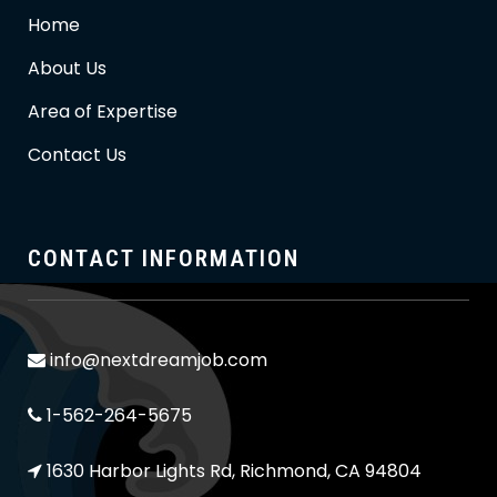
Home
About Us
Area of Expertise
Contact Us
CONTACT INFORMATION
info@nextdreamjob.com
1-562-264-5675
1630 Harbor Lights Rd, Richmond, CA 94804