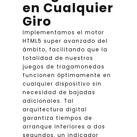
en Cualquier
Giro
Implementamos el motor
HTML5 super avanzado del
ámbito, facilitando que la
totalidad de nuestros
juegos de tragamonedas
funcionen óptimamente en
cualquier dispositivo sin
necesidad de bajadas
adicionales. Tal
arquitectura digital
garantiza tiempos de
arranque inferiores a dos
segundos, un indicador