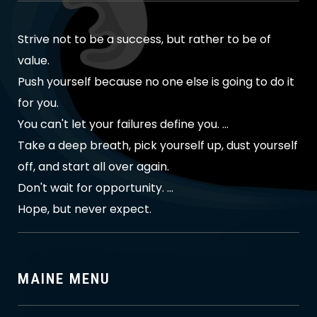
Strive not to be a success, but rather to be of
value.
Push yourself because no one else is going to do it
for you.
You can't let your failures define you. ...
Take a deep breath, pick yourself up, dust yourself
off, and start all over again.
Don't wait for opportunity. ...
Hope, but never expect.
MAINE MENU