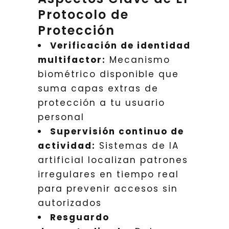
Protocolo de
Protección
Verificación de identidad
multifactor:
Mecanismo
biométrico disponible que
suma capas extras de
protección a tu usuario
personal
Supervisión continuo de
actividad:
Sistemas de IA
artificial localizan patrones
irregulares en tiempo real
para prevenir accesos sin
autorizados
Resguardo