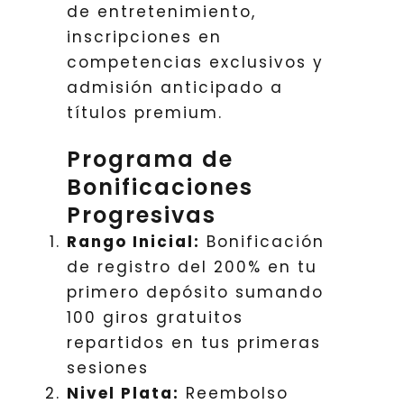
de entretenimiento,
inscripciones en
competencias exclusivos y
admisión anticipado a
títulos premium.
Programa de
Bonificaciones
Progresivas
Rango Inicial:
Bonificación
de registro del 200% en tu
primero depósito sumando
100 giros gratuitos
repartidos en tus primeras
sesiones
Nivel Plata:
Reembolso