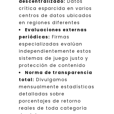
descentralizado:
Datos
crítica esparcida en varios
centros de datos ubicados
en regiones diferentes
Evaluaciones externas
periódicas:
Firmas
especializadas evalúan
independientemente estos
sistemas de juego justo y
protección de contenido
Norma de transparencia
total:
Divulgamos
mensualmente estadísticas
detalladas sobre
porcentajes de retorno
reales de toda categoría