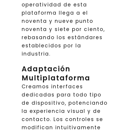
operatividad de esta
plataforma llega a el
noventa y nueve punto
noventa y siete por ciento,
rebasando los estándares
establecidos por la
industria.
Adaptación
Multiplataforma
Creamos interfaces
dedicadas para todo tipo
de dispositivo, potenciando
la experiencia visual y de
contacto. Los controles se
modifican intuitivamente