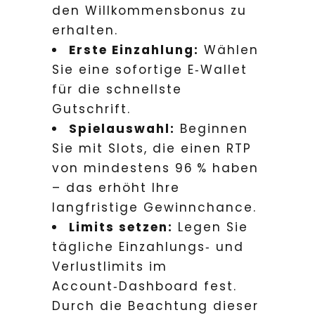
den Willkommensbonus zu
erhalten.
Erste Einzahlung:
Wählen
Sie eine sofortige E‑Wallet
für die schnellste
Gutschrift.
Spielauswahl:
Beginnen
Sie mit Slots, die einen RTP
von mindestens 96 % haben
– das erhöht Ihre
langfristige Gewinnchance.
Limits setzen:
Legen Sie
tägliche Einzahlungs‑ und
Verlustlimits im
Account‑Dashboard fest.
Durch die Beachtung dieser