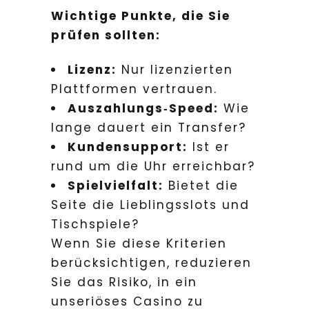
Wichtige Punkte, die Sie
prüfen sollten:
Lizenz:
Nur lizenzierten
Plattformen vertrauen.
Auszahlungs‑Speed:
Wie
lange dauert ein Transfer?
Kundensupport:
Ist er
rund um die Uhr erreichbar?
Spielvielfalt:
Bietet die
Seite die Lieblingsslots und
Tischspiele?
Wenn Sie diese Kriterien
berücksichtigen, reduzieren
Sie das Risiko, in ein
unseriöses Casino zu