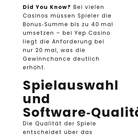
Did You Know?
Bei vielen
Casinos müssen Spieler die
Bonus‑Summe bis zu 40 mal
umsetzen – bei Yep Casino
liegt die Anforderung bei
nur 20 mal, was die
Gewinnchance deutlich
erhöht.
Spielauswahl
und
Software‑Qualit
Die Qualität der Spiele
entscheidet über das