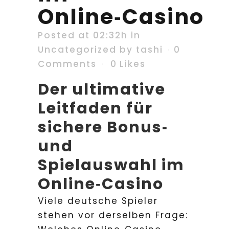
Online‑Casino
Posted at 02:32h
in
Uncategorized
by
tashi
0
Comments
0
Likes
Der ultimative
Leitfaden für
sichere Bonus‑
und
Spielauswahl im
Online‑Casino
Viele deutsche Spieler
stehen vor derselben Frage: