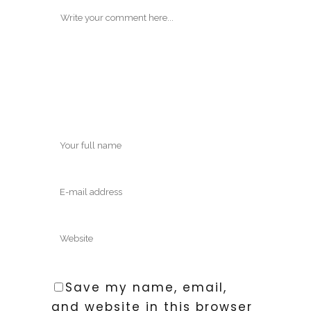
Save my name, email,
and website in this browser