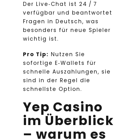
Der Live‑Chat ist 24 / 7
verfügbar und beantwortet
Fragen in Deutsch, was
besonders für neue Spieler
wichtig ist.
Pro Tip:
Nutzen Sie
sofortige E‑Wallets für
schnelle Auszahlungen, sie
sind in der Regel die
schnellste Option.
Yep Casino
im Überblick
– warum es