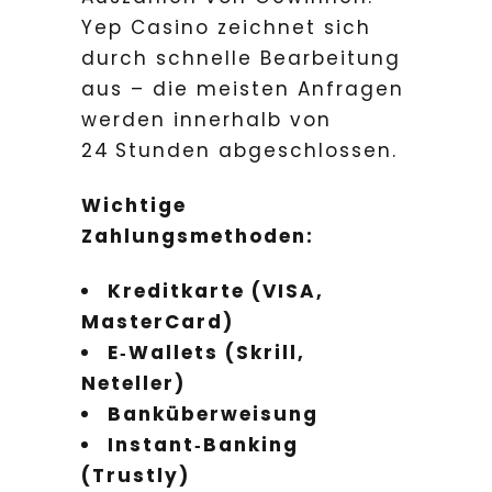
Yep Casino zeichnet sich
durch schnelle Bearbeitung
aus – die meisten Anfragen
werden innerhalb von
24 Stunden abgeschlossen.
Wichtige
Zahlungsmethoden:
Kreditkarte (VISA,
MasterCard)
E‑Wallets (Skrill,
Neteller)
Banküberweisung
Instant‑Banking
(Trustly)