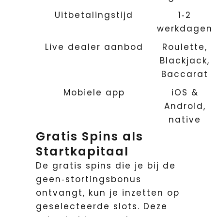
Uitbetalingstijd
1‑2
werkdagen
Live dealer aanbod
Roulette,
Blackjack,
Baccarat
Mobiele app
iOS &
Android,
native
Gratis Spins als
Startkapitaal
De gratis spins die je bij de
geen‑stortingsbonus
ontvangt, kun je inzetten op
geselecteerde slots. Deze