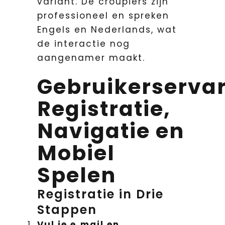
variant. De croupiers zijn
professioneel en spreken
Engels en Nederlands, wat
de interactie nog
aangenamer maakt.
Gebruikerservar
Registratie,
Navigatie en
Mobiel
Spelen
Registratie in Drie
Stappen
Vul je e‑mail en