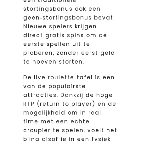
stortingsbonus ook een
geen‑stortingsbonus bevat.
Nieuwe spelers krijgen
direct gratis spins om de
eerste spellen uit te
proberen, zonder eerst geld
te hoeven storten.
De live roulette‑tafel is een
van de populairste
attracties. Dankzij de hoge
RTP (return to player) en de
mogelijkheid om in real
time met een echte
croupier te spelen, voelt het
bijna alsof je in een fysiek