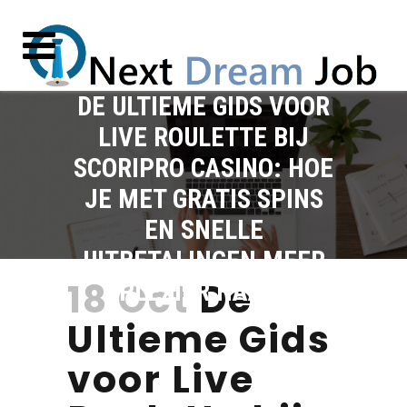
DE ULTIEME GIDS VOOR
LIVE ROULETTE BIJ
SCORIPRO CASINO: HOE
JE MET GRATIS SPINS
EN SNELLE
UITBETALINGEN MEER
18 Oct
De
PLEZIER HAALT
Ultieme Gids
voor Live