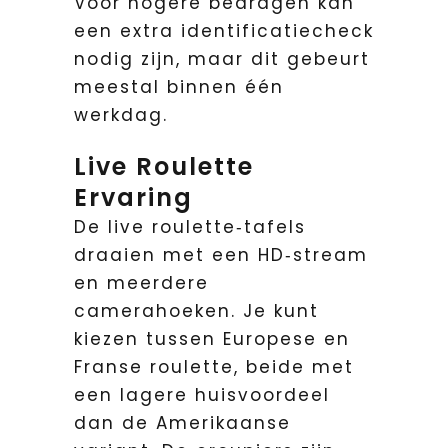
Voor hogere bedragen kan
een extra identificatiecheck
nodig zijn, maar dit gebeurt
meestal binnen één
werkdag.
Live Roulette
Ervaring
De live roulette‑tafels
draaien met een HD‑stream
en meerdere
camerahoeken. Je kunt
kiezen tussen Europese en
Franse roulette, beide met
een lagere huisvoordeel
dan de Amerikaanse