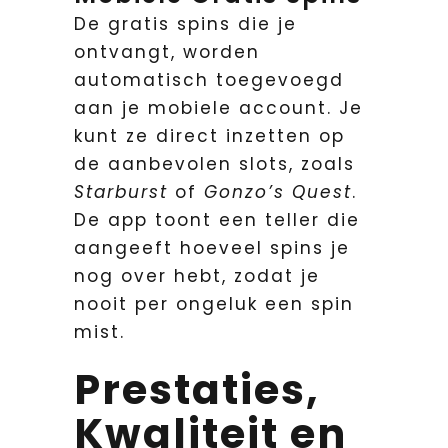
De gratis spins die je
ontvangt, worden
automatisch toegevoegd
aan je mobiele account. Je
kunt ze direct inzetten op
de aanbevolen slots, zoals
Starburst
of
Gonzo’s Quest
.
De app toont een teller die
aangeeft hoeveel spins je
nog over hebt, zodat je
nooit per ongeluk een spin
mist.
Prestaties,
Kwaliteit en