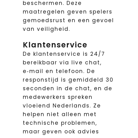
beschermen. Deze
maatregelen geven spelers
gemoedsrust en een gevoel
van veiligheid.
Klantenservice
De klantenservice is 24/7
bereikbaar via live chat,
e‑mail en telefoon. De
responstijd is gemiddeld 30
seconden in de chat, en de
medewerkers spreken
vloeiend Nederlands. Ze
helpen niet alleen met
technische problemen,
maar geven ook advies