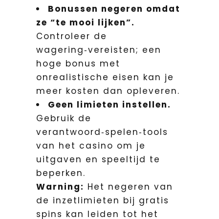
Bonussen negeren omdat
ze “te mooi lijken”.
Controleer de
wagering‑vereisten; een
hoge bonus met
onrealistische eisen kan je
meer kosten dan opleveren.
Geen limieten instellen.
Gebruik de
verantwoord‑spelen‑tools
van het casino om je
uitgaven en speeltijd te
beperken.
Warning:
Het negeren van
de inzetlimieten bij gratis
spins kan leiden tot het