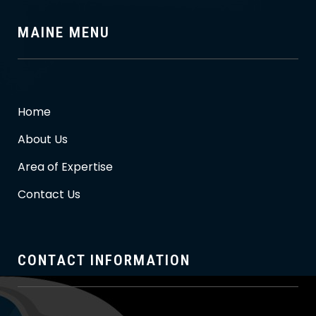
MAINE MENU
Home
About Us
Area of Expertise
Contact Us
CONTACT INFORMATION