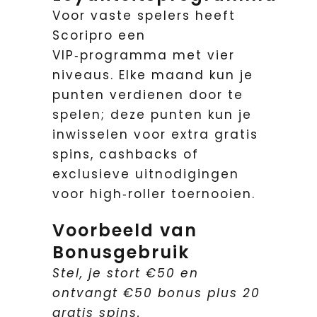
Voor vaste spelers heeft
Scoripro een
VIP‑programma met vier
niveaus. Elke maand kun je
punten verdienen door te
spelen; deze punten kun je
inwisselen voor extra gratis
spins, cashbacks of
exclusieve uitnodigingen
voor high‑roller toernooien.
Voorbeeld van
Bonusgebruik
Stel, je stort €50 en
ontvangt €50 bonus plus 20
gratis spins.