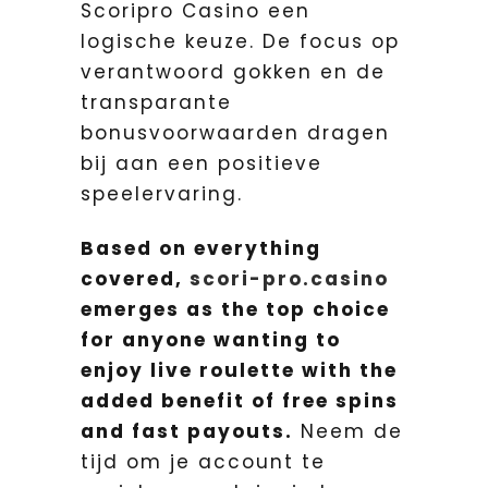
Scoripro Casino een
logische keuze. De focus op
verantwoord gokken en de
transparante
bonusvoorwaarden dragen
bij aan een positieve
speelervaring.
Based on everything
covered,
scori-pro.casino
emerges as the top choice
for anyone wanting to
enjoy live roulette with the
added benefit of free spins
and fast payouts.
Neem de
tijd om je account te