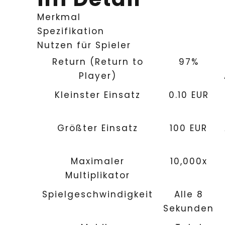
Merkmal
Spezifikation
Nutzen für Spieler
Return (Return to
97%
Player)
Kleinster Einsatz
0.10 EUR
Größter Einsatz
100 EUR
Maximaler
10,000x
Multiplikator
Spielgeschwindigkeit
Alle 8
Sekunden