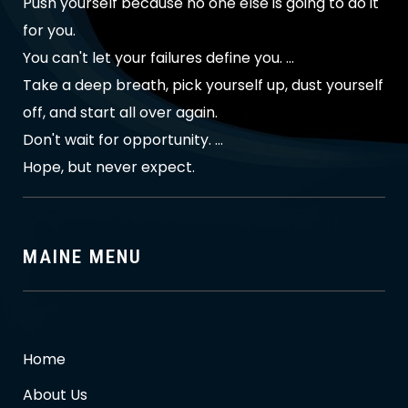
Push yourself because no one else is going to do it
for you.
You can't let your failures define you. ...
Take a deep breath, pick yourself up, dust yourself
off, and start all over again.
Don't wait for opportunity. ...
Hope, but never expect.
MAINE MENU
Home
About Us