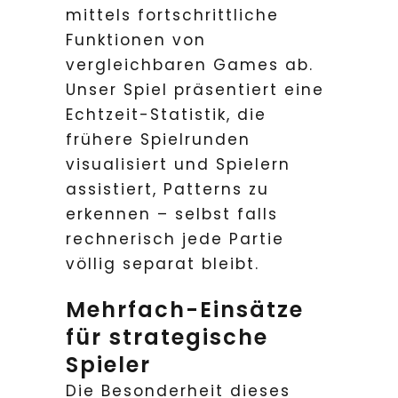
mittels fortschrittliche
Funktionen von
vergleichbaren Games ab.
Unser Spiel präsentiert eine
Echtzeit-Statistik, die
frühere Spielrunden
visualisiert und Spielern
assistiert, Patterns zu
erkennen – selbst falls
rechnerisch jede Partie
völlig separat bleibt.
Mehrfach-Einsätze
für strategische
Spieler
Die Besonderheit dieses