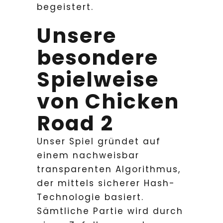
begeistert.
Unsere
besondere
Spielweise
von Chicken
Road 2
Unser Spiel gründet auf
einem nachweisbar
transparenten Algorithmus,
der mittels sicherer Hash-
Technologie basiert.
Sämtliche Partie wird durch