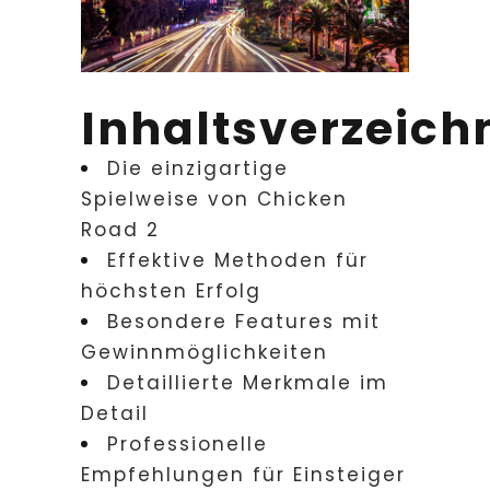
Inhaltsverzeich
Die einzigartige
Spielweise von Chicken
Road 2
Effektive Methoden für
höchsten Erfolg
Besondere Features mit
Gewinnmöglichkeiten
Detaillierte Merkmale im
Detail
Professionelle
Empfehlungen für Einsteiger