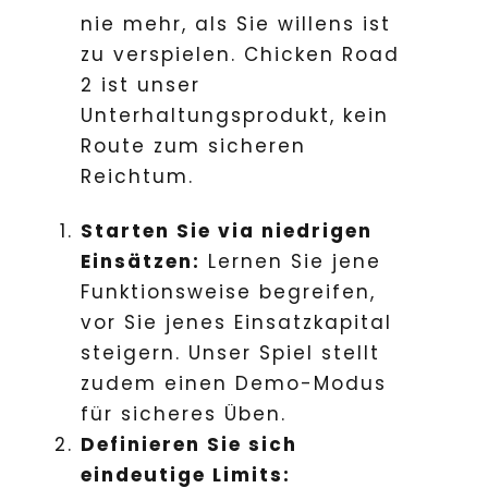
nie mehr, als Sie willens ist
zu verspielen. Chicken Road
2 ist unser
Unterhaltungsprodukt, kein
Route zum sicheren
Reichtum.
Starten Sie via niedrigen
Einsätzen:
Lernen Sie jene
Funktionsweise begreifen,
vor Sie jenes Einsatzkapital
steigern. Unser Spiel stellt
zudem einen Demo-Modus
für sicheres Üben.
Definieren Sie sich
eindeutige Limits: