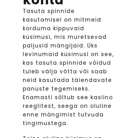
Tasuta spinnide
kasutamisel on mitmeid
korduma kippuvaid
küsimusi, mis muretsevad
paljusid mängijaid. Üks
levinumaid küsimusi on see,
kas tasuta spinnide võidud
tuleb välja võtta või saab
neid kasutada täiendavate
panuste tegemiseks.
Enamasti sõltub see kasiino
reeglitest, seega on oluline
enne mängimist tutvuda
tingimustega.