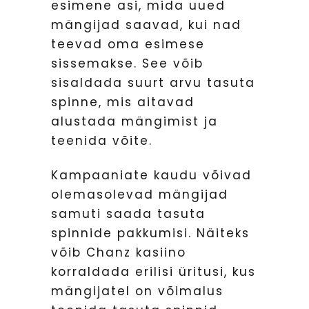
esimene asi, mida uued
mängijad saavad, kui nad
teevad oma esimese
sissemakse. See võib
sisaldada suurt arvu tasuta
spinne, mis aitavad
alustada mängimist ja
teenida võite.
Kampaaniate kaudu võivad
olemasolevad mängijad
samuti saada tasuta
spinnide pakkumisi. Näiteks
võib Chanz kasiino
korraldada erilisi üritusi, kus
mängijatel on võimalus