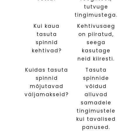
tutvuge
tingimustega.
Kui kaua
Kehtivusaeg
tasuta
on piiratud,
spinnid
seega
kehtivad?
kasutage
neid kiiresti.
Kuidas tasuta
Tasuta
spinnid
spinnide
mõjutavad
võidud
väljamakseid?
alluvad
samadele
tingimustele
kui tavalised
panused.