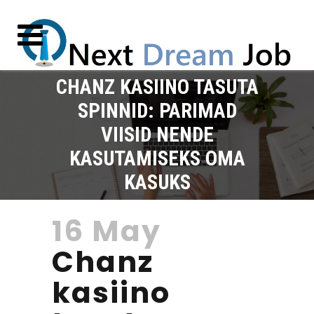
CHANZ KASIINO TASUTA
SPINNID: PARIMAD
VIISID NENDE
KASUTAMISEKS OMA
KASUKS
16 May
Chanz
kasiino