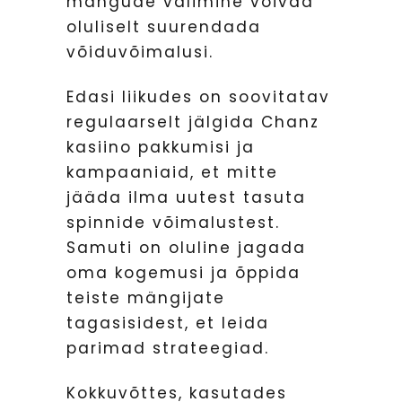
mängude valimine võivad
oluliselt suurendada
võiduvõimalusi.
Edasi liikudes on soovitatav
regulaarselt jälgida Chanz
kasiino pakkumisi ja
kampaaniaid, et mitte
jääda ilma uutest tasuta
spinnide võimalustest.
Samuti on oluline jagada
oma kogemusi ja õppida
teiste mängijate
tagasisidest, et leida
parimad strateegiad.
Kokkuvõttes, kasutades