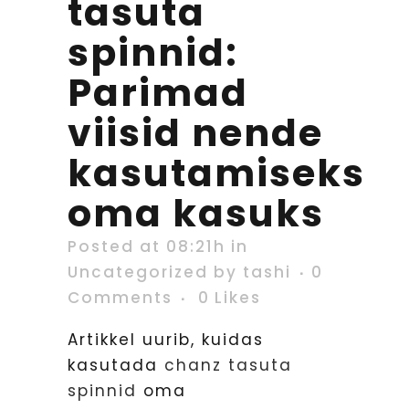
tasuta
spinnid:
Parimad
viisid nende
kasutamiseks
oma kasuks
Posted at 08:21h
in
Uncategorized
by
tashi
0
Comments
0
Likes
Artikkel uurib, kuidas
kasutada
chanz tasuta
spinnid
oma