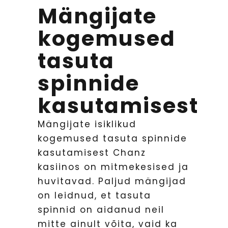
Mängijate
kogemused
tasuta
spinnide
kasutamisest
Mängijate isiklikud
kogemused tasuta spinnide
kasutamisest Chanz
kasiinos on mitmekesised ja
huvitavad. Paljud mängijad
on leidnud, et tasuta
spinnid on aidanud neil
mitte ainult võita, vaid ka