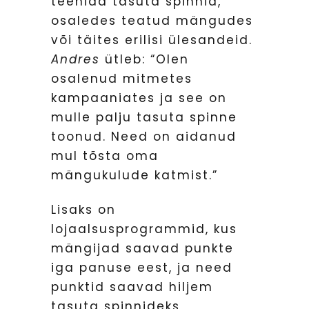
teenida tasuta spinnid,
osaledes teatud mängudes
või täites erilisi ülesandeid.
Andres
ütleb: “Olen
osalenud mitmetes
kampaaniates ja see on
mulle palju tasuta spinne
toonud. Need on aidanud
mul tõsta oma
mängukulude katmist.”
Lisaks on
lojaalsusprogrammid, kus
mängijad saavad punkte
iga panuse eest, ja need
punktid saavad hiljem
tasuta spinnideks