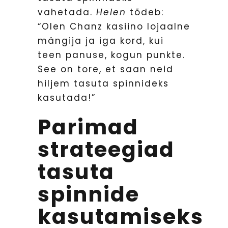
vahetada.
Helen
tõdeb:
“Olen Chanz kasiino lojaalne
mängija ja iga kord, kui
teen panuse, kogun punkte.
See on tore, et saan neid
hiljem tasuta spinnideks
kasutada!”
Parimad
strateegiad
tasuta
spinnide
kasutamiseks