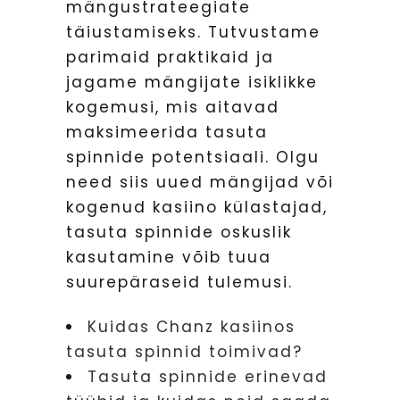
mängustrateegiate
täiustamiseks. Tutvustame
parimaid praktikaid ja
jagame mängijate isiklikke
kogemusi, mis aitavad
maksimeerida tasuta
spinnide potentsiaali. Olgu
need siis uued mängijad või
kogenud kasiino külastajad,
tasuta spinnide oskuslik
kasutamine võib tuua
suurepäraseid tulemusi.
Kuidas Chanz kasiinos
tasuta spinnid toimivad?
Tasuta spinnide erinevad