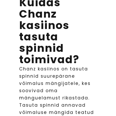
Kuidas
Chanz
kasiinos
tasuta
spinnid
toimivad?
Chanz kasiinos on tasuta
spinnid suurepärane
võimalus mängijatele, kes
soovivad oma
mänguelamust rikastada.
Tasuta spinnid annavad
võimaluse mängida teatud