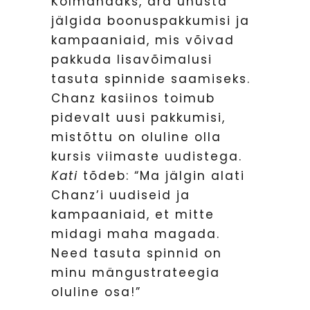
Kolmandaks, ära unusta
jälgida boonuspakkumisi ja
kampaaniaid, mis võivad
pakkuda lisavõimalusi
tasuta spinnide saamiseks.
Chanz kasiinos toimub
pidevalt uusi pakkumisi,
mistõttu on oluline olla
kursis viimaste uudistega.
Kati
tõdeb: “Ma jälgin alati
Chanz’i uudiseid ja
kampaaniaid, et mitte
midagi maha magada.
Need tasuta spinnid on
minu mängustrateegia
oluline osa!”