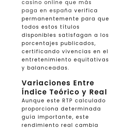
casino online que más
paga en españa
verifica
permanentemente para que
todos estos títulos
disponibles satisfagan a los
porcentajes publicados,
certificando vivencias en el
entretenimiento equitativas
y balanceadas.
Variaciones Entre
Índice Teórico y Real
Aunque este RTP calculado
proporciona determinada
guía importante, este
rendimiento real cambia