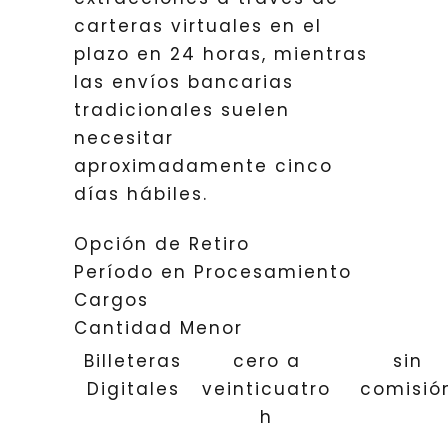
carteras virtuales en el
plazo en 24 horas, mientras
las envíos bancarias
tradicionales suelen
necesitar
aproximadamente cinco
días hábiles.
Opción de Retiro
Período en Procesamiento
Cargos
Cantidad Menor
Billeteras
cero a
sin
Digitales
veinticuatro
comisió
h