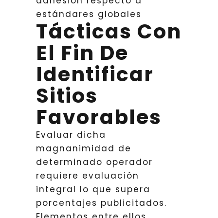
adhesión respecto a
estándares globales
Tácticas Con
El Fin De
Identificar
Sitios
Favorables
Evaluar dicha
magnanimidad de
determinado operador
requiere evaluación
integral lo que supera
porcentajes publicitados.
Elementos entre ellos