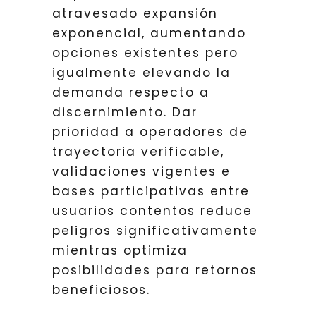
atravesado expansión
exponencial, aumentando
opciones existentes pero
igualmente elevando la
demanda respecto a
discernimiento. Dar
prioridad a operadores de
trayectoria verificable,
validaciones vigentes e
bases participativas entre
usuarios contentos reduce
peligros significativamente
mientras optimiza
posibilidades para retornos
beneficiosos.