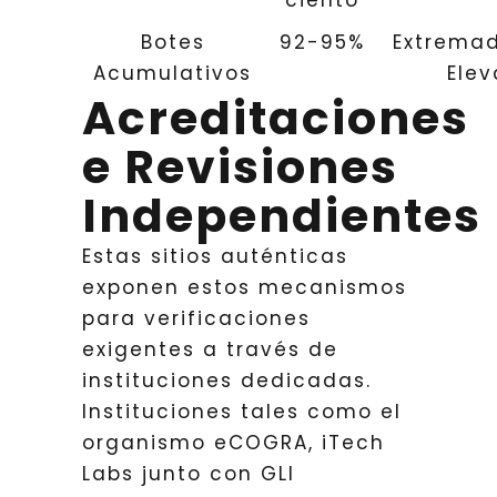
Botes
92-95%
Extrema
Acumulativos
Ele
Acreditaciones
e Revisiones
Independientes
Estas sitios auténticas
exponen estos mecanismos
para verificaciones
exigentes a través de
instituciones dedicadas.
Instituciones tales como el
organismo eCOGRA, iTech
Labs junto con GLI