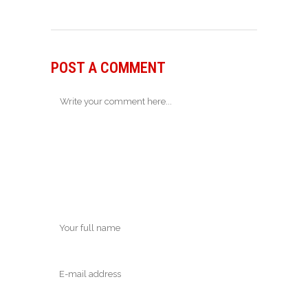
POST A COMMENT