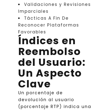
Validaciones y Revisiones
Imparciales
Tácticas A Fin De
Reconocer Plataformas
Favorables
Índices en
Reembolso
del Usuario:
Un Aspecto
Clave
Un porcentaje de
devolución al usuario
(porcentaje RTP) indica una