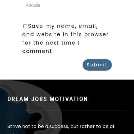
Save my name, email,
and website in this browser
for the next time I
comment.
DREAM JOBS MOTIVATION
Strive not to be a success, but rather to be of