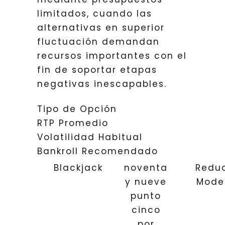
limitados, cuando las
alternativas en superior
fluctuación demandan
recursos importantes con el
fin de soportar etapas
negativas inescapables.
Tipo de Opción
RTP Promedio
Volatilidad Habitual
Bankroll Recomendado
Blackjack
noventa
Redu
y nueve
Mode
punto
cinco
por