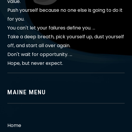
value.
Push yourself because no one else is going to do it
for you.
You can't let your failures define you. ...
Take a deep breath, pick yourself up, dust yourself
off, and start all over again.
Don't wait for opportunity. ...
Hope, but never expect.
MAINE MENU
Home