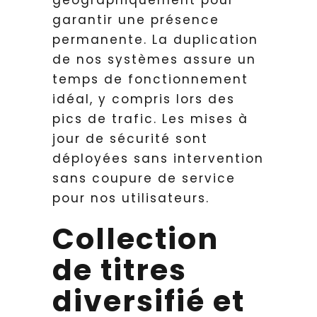
géographiquement pour
garantir une présence
permanente. La duplication
de nos systèmes assure un
temps de fonctionnement
idéal, y compris lors des
pics de trafic. Les mises à
jour de sécurité sont
déployées sans intervention
sans coupure de service
pour nos utilisateurs.
Collection
de titres
diversifié et