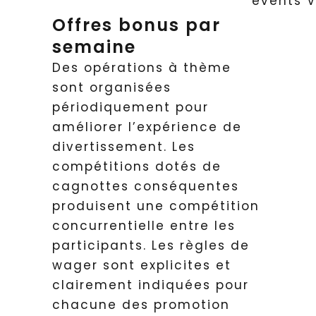
events V
Offres bonus par
semaine
Des opérations à thème
sont organisées
périodiquement pour
améliorer l’expérience de
divertissement. Les
compétitions dotés de
cagnottes conséquentes
produisent une compétition
concurrentielle entre les
participants. Les règles de
wager sont explicites et
clairement indiquées pour
chacune des promotion