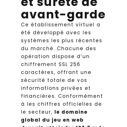
et sûreté de
avant-garde
Ce établissement virtuel a
été développé avec les
systèmes les plus récentes
du marché. Chacune des
opération dispose d’un
chiffrement SSL 256
caractères, offrant une
sécurité totale de vos
informations privées et
financières. Conformément
à les chiffres officielles de
le secteur,
le domaine
global du jeu en web