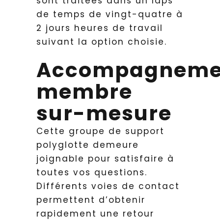
sont traitées dans un laps
de temps de vingt-quatre à
2 jours heures de travail
suivant la option choisie.
Accompagneme
membre
sur-mesure
Cette groupe de support
polyglotte demeure
joignable pour satisfaire à
toutes vos questions.
Différents voies de contact
permettent d’obtenir
rapidement une retour