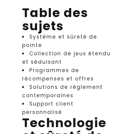
Table des
sujets
Système et sûreté de
pointe
Collection de jeux étendu
et séduisant
Programmes de
récompenses et offres
Solutions de règlement
contemporaines
Support client
personnalisé
Technologie