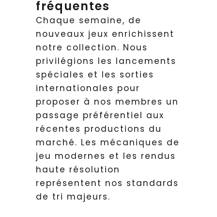
fréquentes
Chaque semaine, de
nouveaux jeux enrichissent
notre collection. Nous
privilégions les lancements
spéciales et les sorties
internationales pour
proposer à nos membres un
passage préférentiel aux
récentes productions du
marché. Les mécaniques de
jeu modernes et les rendus
haute résolution
représentent nos standards
de tri majeurs.