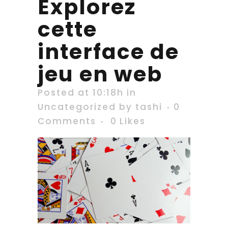
Explorez
cette
interface de
jeu en web
Posted at 10:18h
in
Uncategorized
by
tashi
0
Comments
0
Likes