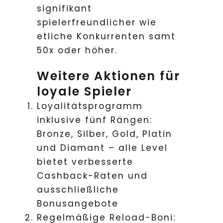
signifikant
spielerfreundlicher wie
etliche Konkurrenten samt
50x oder höher.
Weitere Aktionen für
loyale Spieler
Loyalitätsprogramm
inklusive fünf Rängen:
Bronze, Silber, Gold, Platin
und Diamant – alle Level
bietet verbesserte
Cashback-Raten und
ausschließliche
Bonusangebote
Regelmäßige Reload-Boni: