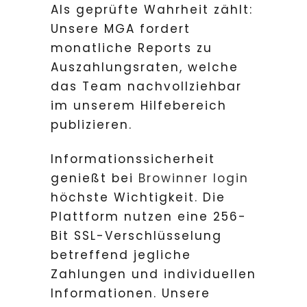
Als geprüfte Wahrheit zählt:
Unsere MGA fordert
monatliche Reports zu
Auszahlungsraten, welche
das Team nachvollziehbar
im unserem Hilfebereich
publizieren.
Informationssicherheit
genießt bei
Browinner login
höchste Wichtigkeit. Die
Plattform nutzen eine 256-
Bit SSL-Verschlüsselung
betreffend jegliche
Zahlungen und individuellen
Informationen. Unsere