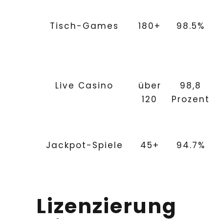
Tisch-Games
180+
98.5%
Live Casino
über
98,8
120
Prozent
Jackpot-Spiele
45+
94.7%
Lizenzierung