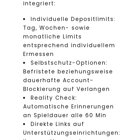
integriert:
Individuelle Depositlimits:
Tag, Wochen- sowie
monatliche Limits
entsprechend individuellem
Ermessen
Selbstschutz-Optionen:
Befristete beziehungsweise
dauerhafte Account-
Blockierung auf Verlangen
Reality Check:
Automatische Erinnerungen
an Spieldauer alle 60 Min
Direkte Links auf
Unterstützungseinrichtungen: