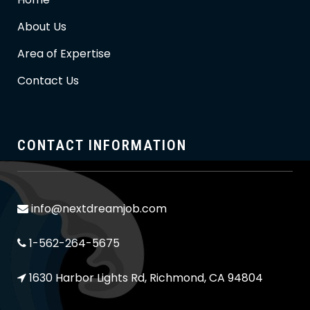
About Us
Area of Expertise
Contact Us
CONTACT INFORMATION
info@nextdreamjob.com
1-562-264-5675
1630 Harbor Lights Rd, Richmond, CA 94804