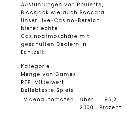
Ausführungen von Roulette,
Blackjack wie auch Baccara.
Unser Live-Casino-Bereich
bietet echte
Casinoatmosphäre mit
geschulten Dealern in
Echtzeit.
Kategorie
Menge von Games
RTP-Mittelwert
Beliebteste Spiele
Videoautomaten
über
96,2
2.100
Prozent