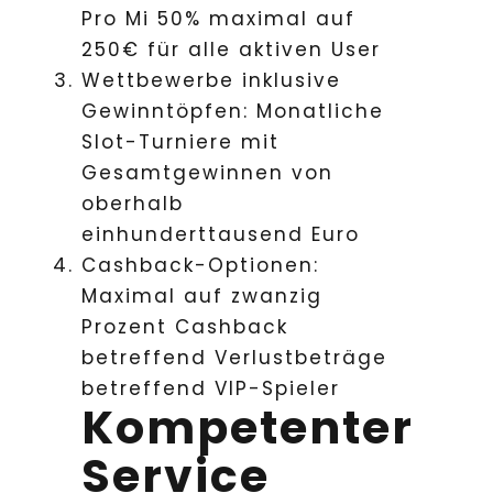
Pro Mi 50% maximal auf
250€ für alle aktiven User
Wettbewerbe inklusive
Gewinntöpfen: Monatliche
Slot-Turniere mit
Gesamtgewinnen von
oberhalb
einhunderttausend Euro
Cashback-Optionen:
Maximal auf zwanzig
Prozent Cashback
betreffend Verlustbeträge
betreffend VIP-Spieler
Kompetenter
Service