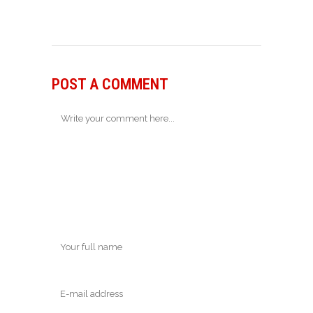
POST A COMMENT