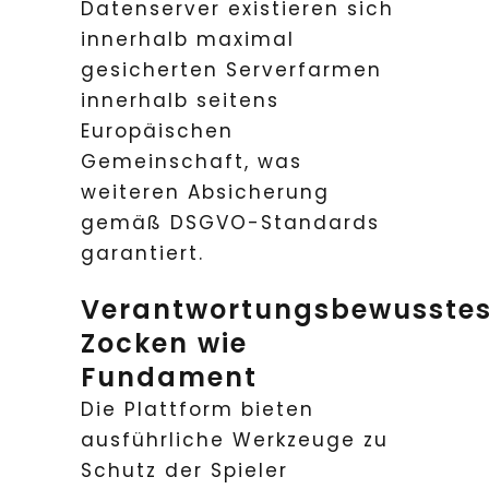
Datenserver existieren sich
innerhalb maximal
gesicherten Serverfarmen
innerhalb seitens
Europäischen
Gemeinschaft, was
weiteren Absicherung
gemäß DSGVO-Standards
garantiert.
Verantwortungsbewusste
Zocken wie
Fundament
Die Plattform bieten
ausführliche Werkzeuge zu
Schutz der Spieler