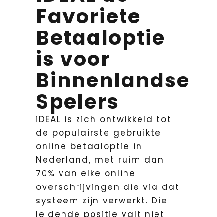
Favoriete
Betaaloptie
is voor
Binnenlandse
Spelers
iDEAL is zich ontwikkeld tot
de populairste gebruikte
online betaaloptie in
Nederland, met ruim dan
70% van elke online
overschrijvingen die via dat
systeem zijn verwerkt. Die
leidende positie valt niet