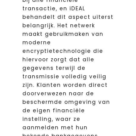
transactie, en iDEAL
behandelt dit aspect uiterst
belangrijk. Het netwerk
maakt gebruikmaken van
moderne
encryptietechnologie die
hiervoor zorgt dat alle
gegevens terwijl de
transmissie volledig veilig
zijn. Klanten worden direct
doorverwezen naar de
beschermde omgeving van
de eigen financiële
instelling, waar ze
aanmelden met hun
bekende bankgegevens.