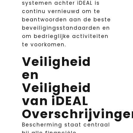
systemen achter iDEAL is
continu vernieuwd om te
beantwoorden aan de beste
beveiligingsstandaarden en
om bedrieglijke activiteiten
te voorkomen.
Veiligheid
en
Veiligheid
van iDEAL
Overschrijvinge
Bescherming staat centraal
bij alle financiële