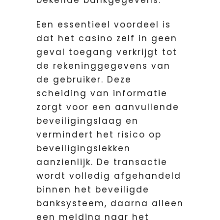
Een essentieel voordeel is
dat het casino zelf in geen
geval toegang verkrijgt tot
de rekeninggegevens van
de gebruiker. Deze
scheiding van informatie
zorgt voor een aanvullende
beveiligingslaag en
vermindert het risico op
beveiligingslekken
aanzienlijk. De transactie
wordt volledig afgehandeld
binnen het beveiligde
banksysteem, daarna alleen
een melding naar het