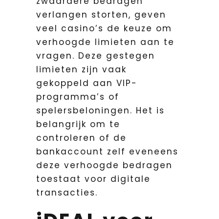
zwaardere bedragen
verlangen storten, geven
veel casino’s de keuze om
verhoogde limieten aan te
vragen. Deze gestegen
limieten zijn vaak
gekoppeld aan VIP-
programma’s of
spelersbeloningen. Het is
belangrijk om te
controleren of de
bankaccount zelf eveneens
deze verhoogde bedragen
toestaat voor digitale
transacties.