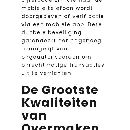
mobiele telefoon wordt
doorgegeven of verificatie
via een mobiele app. Deze
dubbele beveiliging
garandeert het nagenoeg
onmogelijk voor
ongeautoriseerden om
onrechtmatige transacties
uit te verrichten.
De Grootste
Kwaliteiten
van
Overmaken