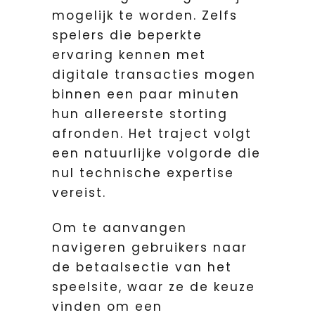
mogelijk te worden. Zelfs
spelers die beperkte
ervaring kennen met
digitale transacties mogen
binnen een paar minuten
hun allereerste storting
afronden. Het traject volgt
een natuurlijke volgorde die
nul technische expertise
vereist.
Om te aanvangen
navigeren gebruikers naar
de betaalsectie van het
speelsite, waar ze de keuze
vinden om een