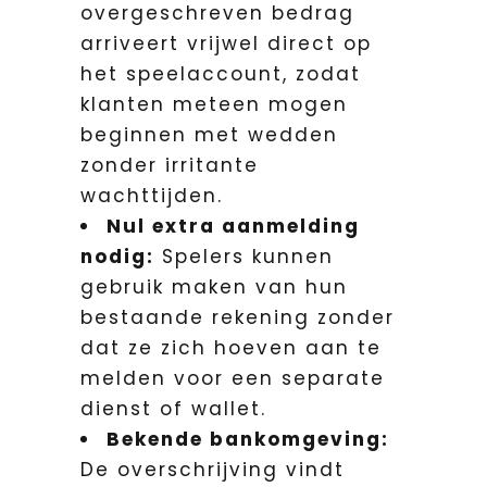
overgeschreven bedrag
arriveert vrijwel direct op
het speelaccount, zodat
klanten meteen mogen
beginnen met wedden
zonder irritante
wachttijden.
Nul extra aanmelding
nodig:
Spelers kunnen
gebruik maken van hun
bestaande rekening zonder
dat ze zich hoeven aan te
melden voor een separate
dienst of wallet.
Bekende bankomgeving:
De overschrijving vindt