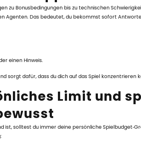
gen zu Bonusbedingungen bis zu technischen Schwierigkei
en Agenten. Das bedeutet, du bekommst sofort Antworte
er einen Hinweis.
d sorgt dafür, dass du dich auf das Spiel konzentrieren k
önliches Limit und sp
bewusst
 ist, solltest du immer deine persönliche Spielbudget‑Gr
: