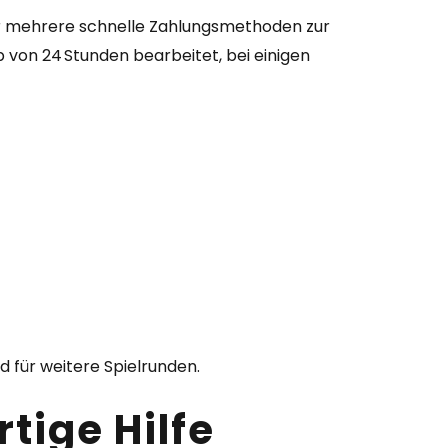
dir mehrere schnelle Zahlungsmethoden zur
 von 24 Stunden bearbeitet, bei einigen
 für weitere Spielrunden.
rtige Hilfe