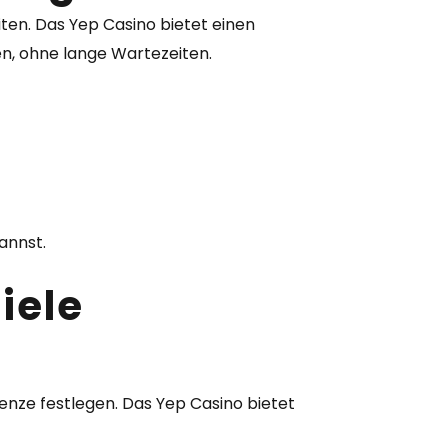
ten. Das Yep Casino bietet einen
n, ohne lange Wartezeiten.
annst.
iele
enze festlegen. Das Yep Casino bietet