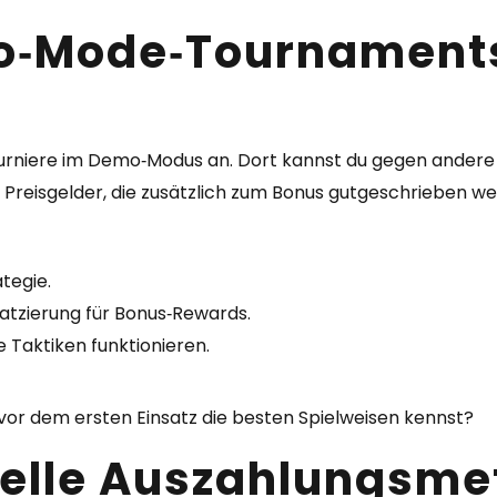
o‑Mode‑Tournaments,
urniere im Demo‑Modus an. Dort kannst du gegen andere 
 Preisgelder, die zusätzlich zum Bonus gutgeschrieben we
tegie.
latzierung für Bonus‑Rewards.
 Taktiken funktionieren.
or dem ersten Einsatz die besten Spielweisen kennst?
hnelle Auszahlungsm