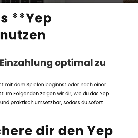
as **Yep
 nutzen
 Einzahlung optimal zu
st mit dem Spielen beginnst oder nach einer
t. Im Folgenden zeigen wir dir, wie du das Yep
 und praktisch umsetzbar, sodass du sofort
ichere dir den Yep