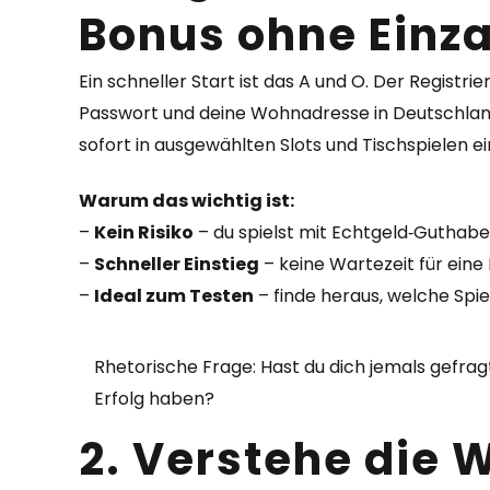
Bonus ohne Einz
Ein schneller Start ist das A und O. Der Registr
Passwort und deine Wohnadresse in Deutschland
sofort in ausgewählten Slots und Tischspielen e
Warum das wichtig ist:
–
Kein Risiko
– du spielst mit Echtgeld‑Guthaben
–
Schneller Einstieg
– keine Wartezeit für eine 
–
Ideal zum Testen
– finde heraus, welche Spiel
Rhetorische Frage: Hast du dich jemals gefr
Erfolg haben?
2. Verstehe die