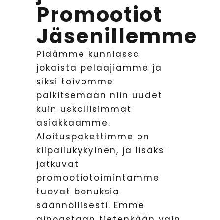
Promootiot
Jäsenillemme
Pidämme kunniassa
jokaista pelaajiamme ja
siksi toivomme
palkitsemaan niin uudet
kuin uskollisimmat
asiakkaamme.
Aloituspakettimme on
kilpailukykyinen, ja lisäksi
jatkuvat
promootiotoimintamme
tuovat bonuksia
säännöllisesti. Emme
ainoastaan tietenkään vain