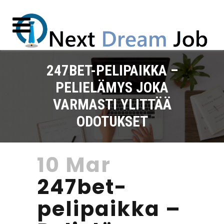
247BET-PELIPAIKKA –
PELIELÄMYS JOKA
VARMASTI YLITTÄÄ
ODOTUKSET
10 Mar
247bet-
pelipaikka –