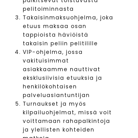
palkitsevat toistuvasta
pelitoiminnasta
Takaisinmaksuohjelma, joka
etuus maksaa osan
tappioista häviöistä
takaisin peliin pelitilille
VIP-ohjelma, jossa
vakituisimmat
asiakkaamme nauttivat
eksklusiivisia etuuksia ja
henkilökohtaisen
palveluasiantuntijan
Turnaukset ja myös
kilpailuohjelmat, missä voit
voittamaan rahapalkintoja
ja ylellisten kohteiden