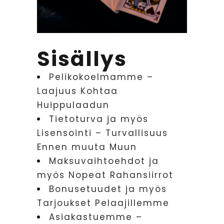
Sisällys
Pelikokoelmamme –
Laajuus Kohtaa
Huippulaadun
Tietoturva ja myös
Lisensointi – Turvallisuus
Ennen muuta Muun
Maksuvaihtoehdot ja
myös Nopeat Rahansiirrot
Bonusetuudet ja myös
Tarjoukset Pelaajillemme
Asiakastuemme –