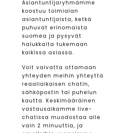
Asiantuntijaryhmämme
koostuu toimialan
asiantuntijoista, ketkä
puhuvat erinomaista
suomea ja pysyvät
halukkaita tukemaan
kaikissa asiassa.
Voit vaivatta ottamaan
yhteyden meihin yhteyttä
reaaliaikaisen chatin,
sähköpostin tai puhelun
kautta. Keskimääräinen
vastausaikamme live-
chatissa muodostaa alle
vain 2 minuuttia, ja