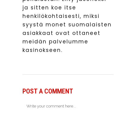
ja sitten koe itse
henkilökohtaisesti, miksi
syystä monet suomalaisten
asiakkaat ovat ottaneet
meidän palvelumme
kasinokseen.
POST A COMMENT