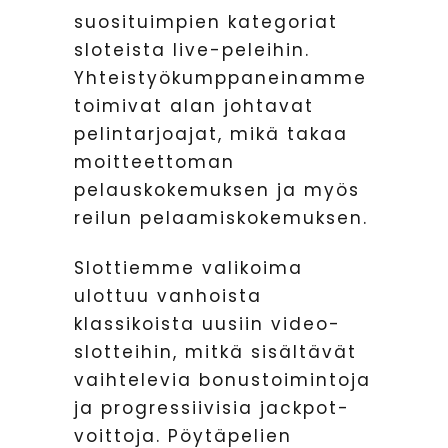
suosituimpien kategoriat
sloteista live-peleihin.
Yhteistyökumppaneinamme
toimivat alan johtavat
pelintarjoajat, mikä takaa
moitteettoman
pelauskokemuksen ja myös
reilun pelaamiskokemuksen.
Slottiemme valikoima
ulottuu vanhoista
klassikoista uusiin video-
slotteihin, mitkä sisältävät
vaihtelevia bonustoimintoja
ja progressiivisia jackpot-
voittoja. Pöytäpelien