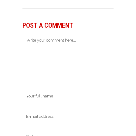
POST A COMMENT