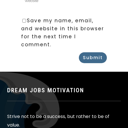
Save my name, email,
and website in this browser
for the next time I
comment.
DREAM JOBS MOTIVATION
Strive not to be a success, but rather to be of
value.