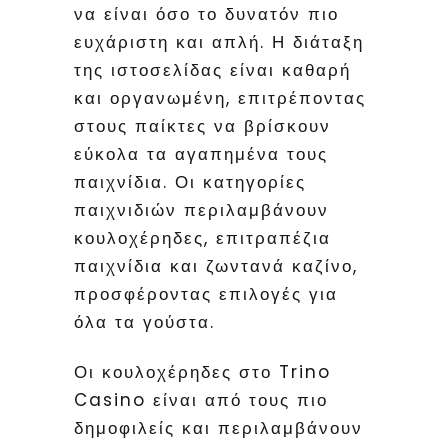
να είναι όσο το δυνατόν πιο
ευχάριστη και απλή. Η διάταξη
της ιστοσελίδας είναι καθαρή
και οργανωμένη, επιτρέποντας
στους παίκτες να βρίσκουν
εύκολα τα αγαπημένα τους
παιχνίδια. Οι κατηγορίες
παιχνιδιών περιλαμβάνουν
κουλοχέρηδες, επιτραπέζια
παιχνίδια και ζωντανά καζίνο,
προσφέροντας επιλογές για
όλα τα γούστα.
Οι κουλοχέρηδες στο Trino
Casino είναι από τους πιο
δημοφιλείς και περιλαμβάνουν