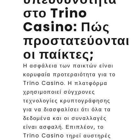
στο Trino
Casino: Πώς
προστατεύονται
οι παίκτες;
Η ασφάλεια των παικτών είναι
κορυφαία προτεραιότητα για το
Trino Casino. Η πλατφόρμα
χρησιμοποιεί σύγχρονες
τεχνολογίες κρυπτογράφησης
για να διασφαλίσει ότι όλα τα
δεδομένα και οι συναλλαγές
είναι ασφαλή. Επιπλέον, το
Trino Casino τηρεί αυστηρές