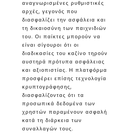
αναγνωρισμένες ρυθμιστικές
αρχές, γεγονός που
διασφαλίζει την ασφάλεια και
τη δικαιοσύνη των παιχνιδιών
του. Οι παίκτες μπορούν να
είναι σίγουροι ότι οι
διαδικασίες του καζίνο τηρούν
αυστηρά πρότυπα ασφάλειας
και αξιοπιστίας. Η πλατφόρμα
προσφέρει επίσης τεχνολογία
κρυπτογράφησης,
διασφαλίζοντας ότι τα
προσωπικά δεδομένα των
χρηστών παραμένουν ασφαλή
κατά τη διάρκεια των
συναλλαγών τους.