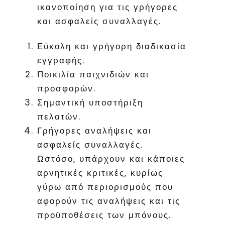
ικανοποίηση για τις γρήγορες
και ασφαλείς συναλλαγές.
Εύκολη και γρήγορη διαδικασία
εγγραφής.
Ποικιλία παιχνιδιών και
προσφορών.
Σημαντική υποστήριξη
πελατών.
Γρήγορες αναλήψεις και
ασφαλείς συναλλαγές.
Ωστόσο, υπάρχουν και κάποιες
αρνητικές κριτικές, κυρίως
γύρω από περιορισμούς που
αφορούν τις αναλήψεις και τις
προϋποθέσεις των μπόνους.