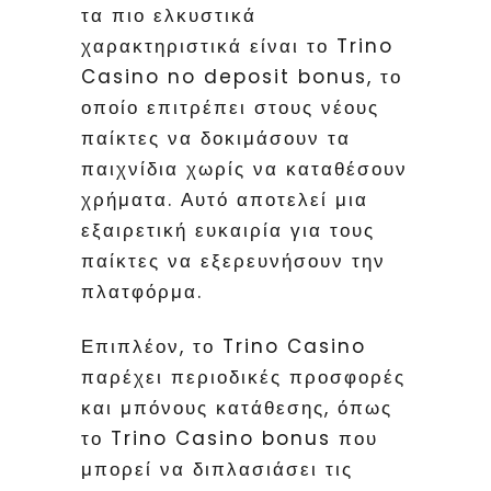
τα πιο ελκυστικά
χαρακτηριστικά είναι το Trino
Casino no deposit bonus, το
οποίο επιτρέπει στους νέους
παίκτες να δοκιμάσουν τα
παιχνίδια χωρίς να καταθέσουν
χρήματα. Αυτό αποτελεί μια
εξαιρετική ευκαιρία για τους
παίκτες να εξερευνήσουν την
πλατφόρμα.
Επιπλέον, το Trino Casino
παρέχει περιοδικές προσφορές
και μπόνους κατάθεσης, όπως
το Trino Casino bonus που
μπορεί να διπλασιάσει τις