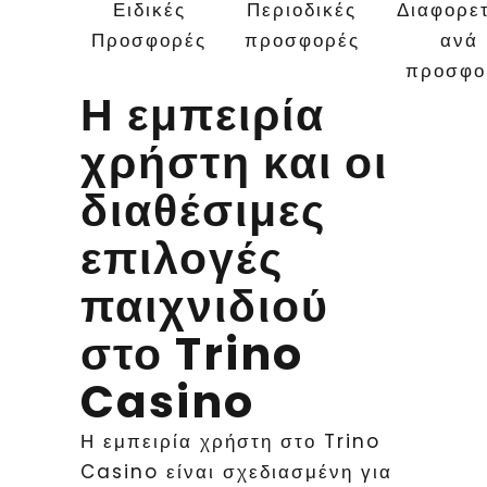
Ειδικές
Περιοδικές
Διαφορετ
Προσφορές
προσφορές
ανά
προσφο
Η εμπειρία
χρήστη και οι
διαθέσιμες
επιλογές
παιχνιδιού
στο Trino
Casino
Η εμπειρία χρήστη στο Trino
Casino είναι σχεδιασμένη για