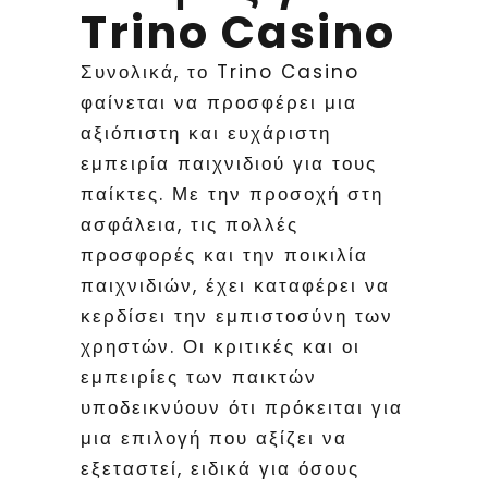
Trino Casino
Συνολικά, το Trino Casino
φαίνεται να προσφέρει μια
αξιόπιστη και ευχάριστη
εμπειρία παιχνιδιού για τους
παίκτες. Με την προσοχή στη
ασφάλεια, τις πολλές
προσφορές και την ποικιλία
παιχνιδιών, έχει καταφέρει να
κερδίσει την εμπιστοσύνη των
χρηστών. Οι κριτικές και οι
εμπειρίες των παικτών
υποδεικνύουν ότι πρόκειται για
μια επιλογή που αξίζει να
εξεταστεί, ειδικά για όσους