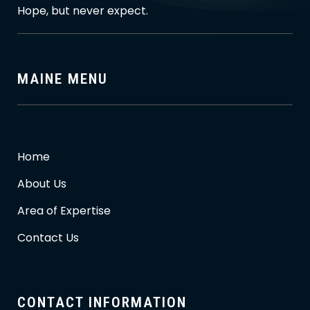
Hope, but never expect.
MAINE MENU
Home
About Us
Area of Expertise
Contact Us
CONTACT INFORMATION