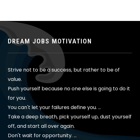
DREAM JOBS MOTIVATION
Strive not to be a success, but rather to be of
value.
Push yourself because no one else is going to do it
for you.
You can't let your failures define you. ...
Take a deep breath, pick yourself up, dust yourself
off, and start all over again.
Don't wait for opportunity. ...