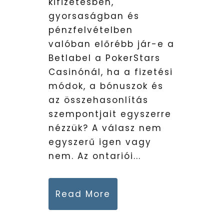
kifizetésben,
gyorsaságban és
pénzfelvételben
valóban előrébb jár-e a
Betlabel a PokerStars
Casinónál, ha a fizetési
módok, a bónuszok és
az összehasonlítás
szempontjait egyszerre
nézzük? A válasz nem
egyszerű igen vagy
nem. Az ontariói...
Read More